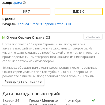
Жанр:
драма
😫
7
0
В ролях:
Разделы:
Сериалы
Россия
Сериалы стран СНГ
04.02.2022
О чем Сериал Страна О3:
После просмотра 16 серии Страна О3 вы погрузитесь в
захватывающий мир интриг и неожиданных поворотов. Не
упустите шанс следить за новой серией этого исключительного
произведения кинематографа, ведь каждая из них поражает
своей неповторимой атмосферой.
16 эпизод обещает вам океан удовольствия после просмотра.
Сюжет серии увлечет вас так глубоко, что вы наверняка не
пожалеете о времени, проведенном перед экраном. Если вы
жаждете наслаждаться онлайн этим сериалом в высоком
Развернуть описание
качестве HD, то ваш выбор будет весьма правильным. Каждый
эпизод сериала удивляет не только захватывающими
событиями, но и яркими, запоминающимися героями, которые
Дата выхода новых серий:
надолго останутся в вашей памяти.
1 сезон 24
Гроза / Memento
1 октября
Погрузитесь в мир эмоций и приключений, наслаждайтесь этим
серия
mori. – Помни о
2012