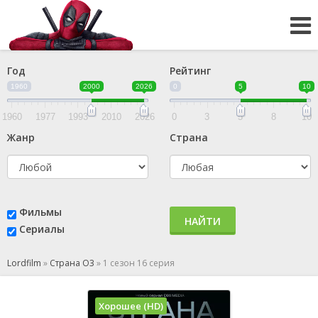
Год
Рейтинг
1960
2000
2026
0
5
10
1960
1977
1993
2010
2026
0
3
5
8
10
Жанр
Страна
Фильмы
НАЙТИ
Сериалы
Lordfilm
»
Страна О3
»
1 сезон 16 серия
Хорошее (HD)