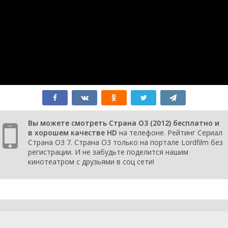
agat, quam
armata manu.-
Пусть хирург
прежде
действует умом
и глазами, чем
вооруженной
рукой.
1 сезон 21
Лазейка / Nulla
1 октября
серия
regula sine
2012
exceptione.- Нет
правил без
исключений.
Вы можете смотреть Страна О3 (2012) бесплатно и
1 сезон 20
Чтобы свеча не
1 октября
в хорошем качестве HD
на телефоне. Рейтинг Сериал
серия
погасла /
2012
Страна О3 7. Страна О3 только на портале Lordfilm без
Consumor aliis
регистрации. И не забудьте поделится нашим
inserviendo.-
кинотеатром с друзьями в соц сети!
Светя другим,
сгораю сам.
1 сезон 19
Медицинский
1 октября
серия
футбол / Miseris
2012
succurrere disce.-
Учись помогать
несчастным.