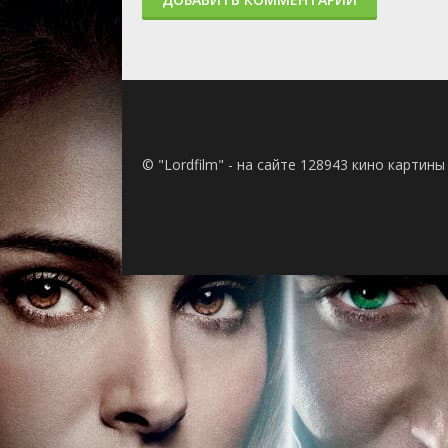
1 сезон 7 серия
Неспасение / S
laudatur, si n
accusator.- Е
хвалят природ
помогает, об
1 сезон 6 серия
Порука / Medic
Врач, исцели 
1 сезон 5 серия
Возвращение к
commodom - ej
© "Lordfilm" - на сайте 128943 кино картин
выгода - того 
1 сезон 4 серия
Столкновение
heroica in man
gladius in dext
dextra manu).
Сильнодейст
в руке неопыт
руке (правой)
1 сезон 3 серия
Терапия возме
remedii locus u
fuerunt, mores
лекарствам та
считалось по
обычаем.
1 сезон 2 серия
Связи / Primu