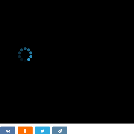
hirurgus mente
1 октября 2012
s agat, quam
- Пусть хирург
вует умом и
 вооруженной
a regula sine
1 октября 2012
Нет правил без
е погасла /
1 октября 2012
 inserviendo.-
 сгораю сам.
утбол / Miseris
1 октября 2012
ce.- Учись
частным.
/ Modus vivendi.-
1 октября 2012
 initium difficile
1 октября 2012
начало трудно.
graviorem curam
1 октября 2012
la - Серьезные
ебуют еще более
чения.
stina lente.-
1 октября 2012