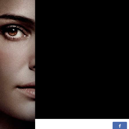
1 сезон 22 серия
Эвтаназия / C
prius et oculi
armata manu.
прежде дейст
глазами, чем
рукой.
1 сезон 21 серия
Лазейка / Null
exceptione.- 
исключений.
1 сезон 20 серия
Чтобы свеча н
Consumor aliis
Светя другим,
1 сезон 19 серия
Медицинский ф
succurrere dis
помогать нес
1 сезон 18 серия
Мёртвые души 
Образ жизни.
1 сезон 17 серия
Безумие / Omne
est.- Всякое 
1 сезон 16 серия
СМП / Gravia 
exigunt pericu
опасности тр
серьезного ле
1 сезон 15 серия
Рокировка / Fe