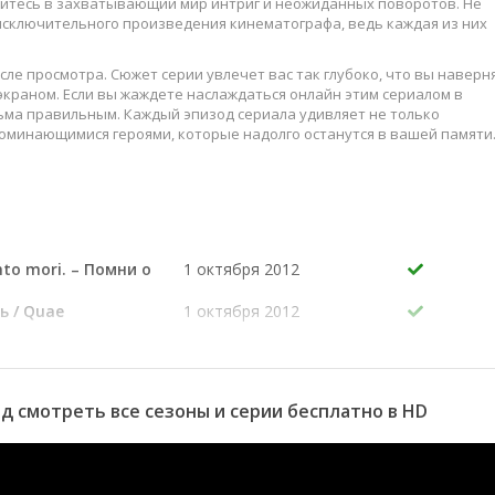
узитесь в захватывающий мир интриг и неожиданных поворотов. Не
 исключительного произведения кинематографа, ведь каждая из них
сле просмотра. Сюжет серии увлечет вас так глубоко, что вы наверн
краном. Если вы жаждете наслаждаться онлайн этим сериалом в
ьма правильным. Каждый эпизод сериала удивляет не только
оминающимися героями, которые надолго останутся в вашей памяти
слаждайтесь этим искусством, созданным великими мастерами
to mori. – Помни о
1 октября 2012
ь / Quae
1 октября 2012
non sanat, ferrum
errum non sanat,
uae vero ignis non
ilia reputari
од смотреть все сезоны и серии бесплатно в HD
 не излечивают
 лечит железо,
 излечивает, то
Что даже огонь