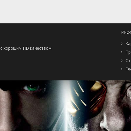
i juvatur, natura
1 сентября 2012
on juvatur, medicus
сли помогает,
у, если не
виняют врача.
e, cura te ipsum.-
1 сентября 2012
Инф
себя сам.
 жизни / Cujus
1 сентября 2012
Ка
us piriculum.- Чья
ы с хорошим HD качеством.
и риск.
Пр
 / Medicamenta
1 сентября 2012
Ст
u imperiti sunt, ut
ra furiosi (in
Гл
-
вующее лекарство
ного, как мечь в
 безумного.
здия / Deest
1 сентября 2012
bi, guae vitia
 fiunt.- Нет места
м, где то, что
роком, становится
m non nocere, seu
1 сентября 2012