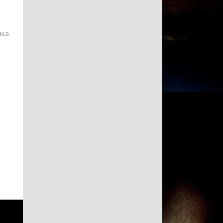
яка
.