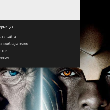
ормация
рта сайта
авообладателям
атьи
авная