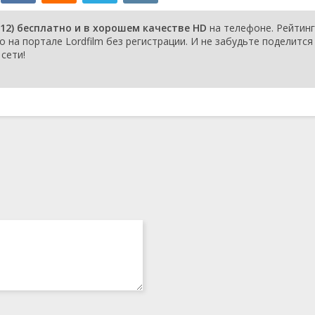
но.
ia similibus
1 октября 2012
12) бесплатно и в хорошем качестве HD
на телефоне. Рейтинг
добное
о на портале Lordfilm без регистрации. И не забудьте поделится
 подобным.
сети!
st vivere, sed
1 октября 2012
Жизнь, не в том,
вовать, а в том,
сильным.
ulla curatio morbi.-
1 сентября 2012
ь неопознанную
 / Medica mente,
1 сентября 2012
tis.- Лечи умом,
ами.
 / Sublata causa,
1 сентября 2012
us.- С устранением
аняется болезнь.
e quod licet
1 сентября 2012
- Не все, что
остойно уважения.
rator, qui curat.-
1 сентября 2012
ся тот, кого
аботы