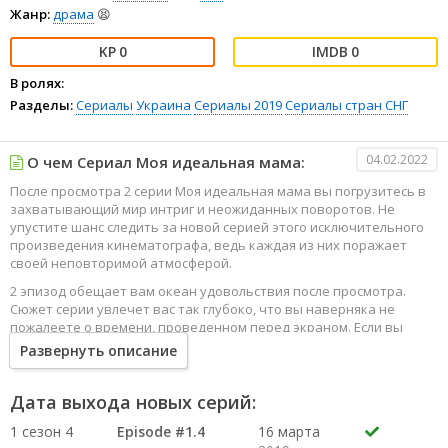
Жанр:
драма
😫
0
0
В ролях:
Разделы:
Сериалы
Украина
Сериалы 2019
Сериалы стран СНГ
04.02.2022
О чем Сериал Моя идеальная мама:
После просмотра 2 серии Моя идеальная мама вы погрузитесь в
захватывающий мир интриг и неожиданных поворотов. Не
упустите шанс следить за новой серией этого исключительного
произведения кинематографа, ведь каждая из них поражает
своей неповторимой атмосферой.
2 эпизод обещает вам океан удовольствия после просмотра.
Сюжет серии увлечет вас так глубоко, что вы наверняка не
пожалеете о времени, проведенном перед экраном. Если вы
жаждете наслаждаться онлайн этим сериалом в высоком
Развернуть описание
качестве HD, то ваш выбор будет весьма правильным. Каждый
эпизод сериала удивляет не только захватывающими
событиями, но и яркими, запоминающимися героями, которые
Дата выхода новых серий:
надолго останутся в вашей памяти.
1 сезон 4
Episode #1.4
16 марта
Погрузитесь в мир эмоций и приключений, наслаждайтесь этим