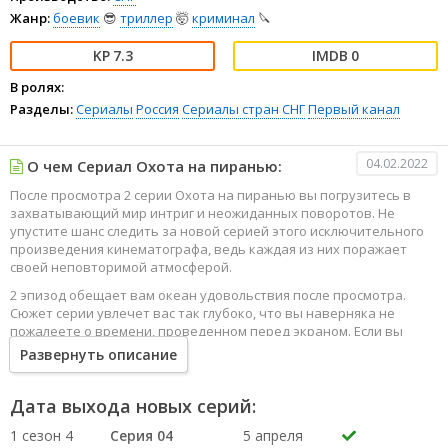
Жанр:
боевик
😎
триллер
🤯
криминал
🔪
7.3
0
В ролях:
Разделы:
Сериалы
Россия
Сериалы стран СНГ
Первый канал
04.02.2022
О чем Сериал Охота на пиранью:
После просмотра 2 серии Охота на пиранью вы погрузитесь в
захватывающий мир интриг и неожиданных поворотов. Не
упустите шанс следить за новой серией этого исключительного
произведения кинематографа, ведь каждая из них поражает
своей неповторимой атмосферой.
2 эпизод обещает вам океан удовольствия после просмотра.
Сюжет серии увлечет вас так глубоко, что вы наверняка не
пожалеете о времени, проведенном перед экраном. Если вы
жаждете наслаждаться онлайн этим сериалом в высоком
Развернуть описание
качестве HD, то ваш выбор будет весьма правильным. Каждый
эпизод сериала удивляет не только захватывающими
событиями, но и яркими, запоминающимися героями, которые
Дата выхода новых серий:
надолго останутся в вашей памяти.
1 сезон 4
Серия 04
5 апреля