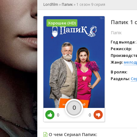
🎲 Игра
Lordfilm
»
Папик
»
1 сезон 9 серия
🎙 Концерт
👫 Мелод
Папик 1 
Хорошее (HD)
🕺 Мюзик
Папік
👨‍💻 Реал
🎤 Ток-шо
Год выхода:
🧙‍♀️ Фант
Режиссёр:
Производств
🏅 Церем
Жанр:
мелод
В ролях:
Разделы:
Се
0
0
0
О чем Сериал Папик: