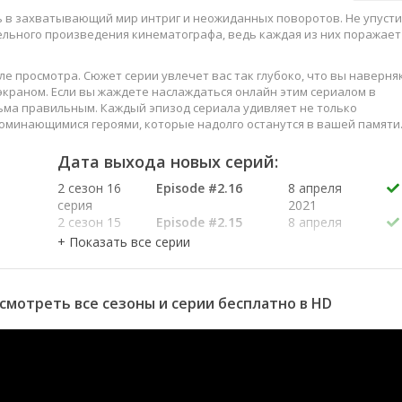
сь в захватывающий мир интриг и неожиданных поворотов. Не упуст
ельного произведения кинематографа, ведь каждая из них поражает
е просмотра. Сюжет серии увлечет вас так глубоко, что вы наверня
краном. Если вы жаждете наслаждаться онлайн этим сериалом в
ьма правильным. Каждый эпизод сериала удивляет не только
оминающимися героями, которые надолго останутся в вашей памяти
слаждайтесь этим искусством, созданным великими мастерами
Дата выхода новых серий:
2 сезон 16
Episode #2.16
8 апреля
серия
2021
2 сезон 15
Episode #2.15
8 апреля
серия
2021
2 сезон 14
Episode #2.14
7 апреля
серия
2021
2 сезон 13
Episode #2.13
7 апреля
 смотреть все сезоны и серии бесплатно в HD
серия
2021
2 сезон 12
Episode #2.12
6 апреля
серия
2021
2 сезон 11
Episode #2.11
6 апреля
серия
2021
2 сезон 10
Episode #2.10
5 апреля