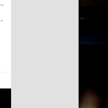
ите
ка
.