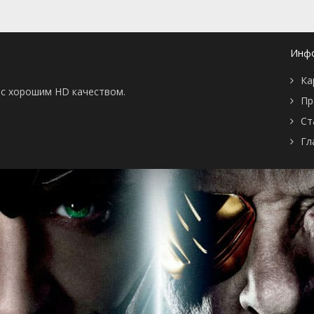
1 сезон 2
Серия 02
2 декабря
серия
2019
1 сезон 1
Серия 01
2 декабря
серия
2019
Инф
Ка
ы с хорошим HD качеством.
Пр
Ст
Гл