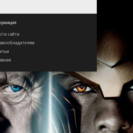
ормация
рта сайта
авообладателям
атьи
авная