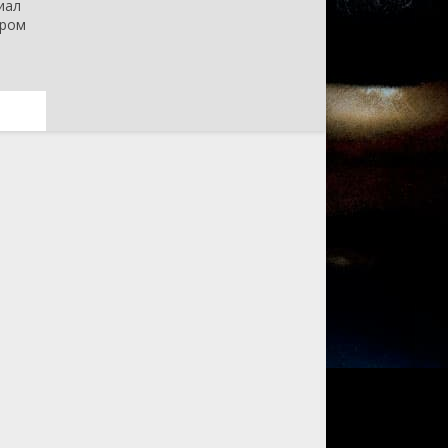
иал
тром