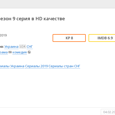
📖 История
🤪 Комедия
🎥 Короткометражка
🔪 Криминал
рама
🎼 Музыка
🧚‍♀️ Мультфильм
сезон 9 серия в HD качестве
л
👨‍💼 Новости
🎒 Приключения
ьное тв
👨‍👩‍👧‍👦 Семейный
⚽ Спорт
у
🤯 Триллер
😱 Ужасы
2019
8
6.9
астика
🤠 Фильм-нуар
🧝‍♂️ Фэнтези
о:
Украина
🇺🇦
СНГ
ония
рама
👫
комедия
🤪
риалы
Украина
Сериалы 2019
Сериалы стран СНГ
04.02.2