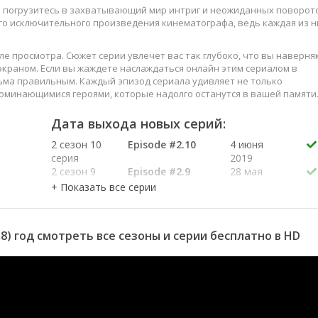
ы погрузитесь в захватывающий мир интриг и неожиданных поворот
ого исключительного произведения кинематографа, ведь каждая из н
е просмотра. Сюжет серии увлечет вас так глубоко, что вы наверня
краном. Если вы жаждете наслаждаться онлайн этим сериалом в
ьма правильным. Каждый эпизод сериала удивляет не только
оминающимися героями, которые надолго останутся в вашей памяти
слаждайтесь этим искусством, созданным великими мастерами
Дата выхода новых серий:
2 сезон 10
Episode #2.10
4 июня
серия
2019
2 сезон 9
Episode #2.9
28 мая
серия
2019
2 сезон 8
Episode #2.8
21 мая
серия
2019
2 сезон 7
Episode #2.7
14 мая
8) год смотреть все сезоны и серии бесплатно в HD
серия
2019
2 сезон 6
Episode #2.6
1 мая 2019
серия
2 сезон 5
Episode #2.5
23 апреля
серия
2019
2 сезон 4
Episode #2.4
16 апреля