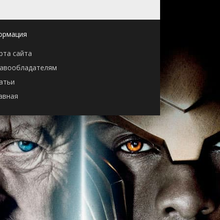
ормация
рта сайта
авообладателям
атьи
авная