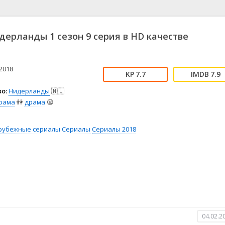
📖 История
🤪 Комедия
🎥 Короткометражка
🔪 Криминал
рама
🎼 Музыка
🧚‍♀️ Мультфильм
дерланды 1 сезон 9 серия в HD качестве
л
👨‍💼 Новости
🎒 Приключения
ьное тв
👨‍👩‍👧‍👦 Семейный
⚽ Спорт
у
🤯 Триллер
😱 Ужасы
2018
7.7
7.9
астика
🤠 Фильм-нуар
🧝‍♂️ Фэнтези
о:
Нидерланды
🇳🇱
ония
рама
👫
драма
😫
рубежные сериалы
Сериалы
Сериалы 2018
04.02.2