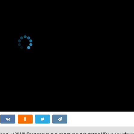
серия
2019
2 сезон 3
Episode #2.3
9 апреля
серия
2019
2 сезон 2
Episode #2.2
1 марта
серия
2019
2 сезон 1
Episode #2.1
1 марта
серия
2019
1 сезон 11
Week 11
25 ноября
серия
2018
1 сезон 10
Week 10
18 ноября
серия
2018
1 сезон 9
Week 9
11 ноября
серия
2018
1 сезон 8
Week 8
4 ноября
серия
2018
1 сезон 7
Week 7
28 октября
серия
2018
1 сезон 6
Week 6
21 октября
серия
2018
1 сезон 5
Week 5
14 октября
серия
2018
1 сезон 4
Week 4
7 октября
серия
2018
1 сезон 3
Week 3
30
анды (2018) бесплатно и в хорошем качестве HD
на телефоне