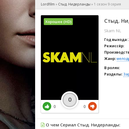
🎲 Игра
Lordfilm
»
Стыд. Нидерланды
»
1 сезон 9 серия
🎙 Концерт
👫 Мелод
Стыд. Ни
Хорошее (HD)
🕺 Мюзик
Skam NL
👨‍💻 Реал
🎤 Ток-шо
Год выхода:
🧙‍♀️ Фант
Режиссёр:
Производств
🏅 Церем
Жанр:
мелод
В ролях:
Разделы:
За
0
0
0
О чем Сериал Стыд. Нидерланды: