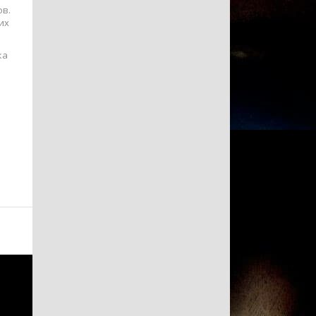
ов.
их
ка
.