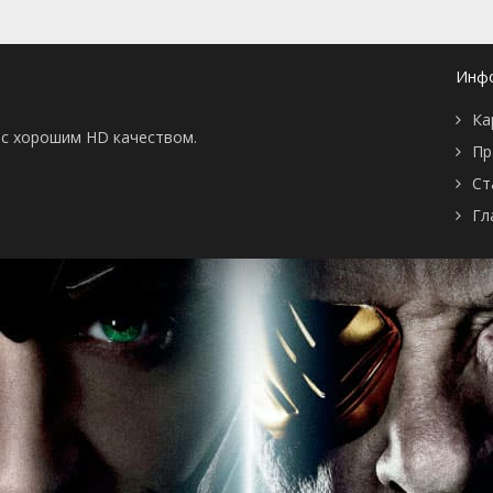
Инф
Ка
ы с хорошим HD качеством.
Пр
Ст
Гл