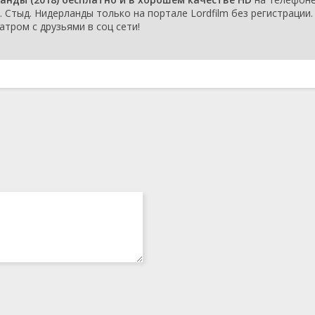
серия
сентября
. Стыд. Нидерланды только на портале Lordfilm без регистрации.
2018
тром с друзьями в соц сети!
1 сезон 2
Week 2
23
серия
сентября
2018
1 сезон 1
Week 1
16
серия
сентября
2018