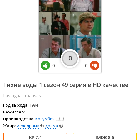
0
0
0
Тихие воды 1 сезон 49 серия в HD качестве
Las aguas mansas
Год выхода:
1994
Режиссёр:
Производство:
Колумбия
🇨🇴
Жанр:
мелодрама
👫
драма
😫
7.4
8.6