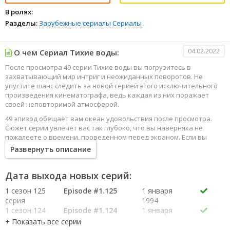
В ролях:
Разделы:
Зарубежные сериалы
Сериалы
04.02.2022
О чем Сериал Тихие воды:
После просмотра 49 серии Тихие воды вы погрузитесь в
захватывающий мир интриг и неожиданных поворотов. Не
упустите шанс следить за новой серией этого исключительного
произведения кинематографа, ведь каждая из них поражает
своей неповторимой атмосферой.
49 эпизод обещает вам океан удовольствия после просмотра.
Сюжет серии увлечет вас так глубоко, что вы наверняка не
пожалеете о времени, проведенном перед экраном. Если вы
жаждете наслаждаться онлайн этим сериалом в высоком
Развернуть описание
качестве HD, то ваш выбор будет весьма правильным. Каждый
эпизод сериала удивляет не только захватывающими
событиями, но и яркими, запоминающимися героями, которые
Дата выхода новых серий:
надолго останутся в вашей памяти.
1 сезон 125
Episode #1.125
1 января
Погрузитесь в мир эмоций и приключений, наслаждайтесь этим
серия
1994
искусством, созданным великими мастерами кинематографии
1 сезон 124
Episode #1.124
1 января
специально для вас!
серия
1994
1 сезон 123
Episode #1.123
1 января