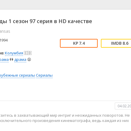
📖 История
🤪 Комедия
🎥 Короткометражка
🔪 Криминал
рама
🎼 Музыка
🧚‍♀️ Мультфильм
ды 1 сезон 97 серия в HD качестве
л
👨‍💼 Новости
🎒 Приключения
ansas
ьное тв
👨‍👩‍👧‍👦 Семейный
⚽ Спорт
у
🤯 Триллер
😱 Ужасы
1994
7.4
8.6
астика
🤠 Фильм-нуар
🧝‍♂️ Фэнтези
о:
Колумбия
🇨🇴
ония
рама
👫
драма
😫
рубежные сериалы
Сериалы
04.02.2
рузитесь в захватывающий мир интриг и неожиданных поворотов. Не
 исключительного произведения кинематографа, ведь каждая из них