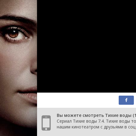
Вы можете смотреть Тихие воды (1
Сериал Тихие воды 7.4. Тихие воды то
нашим кинотеатром с друзьями в соц 