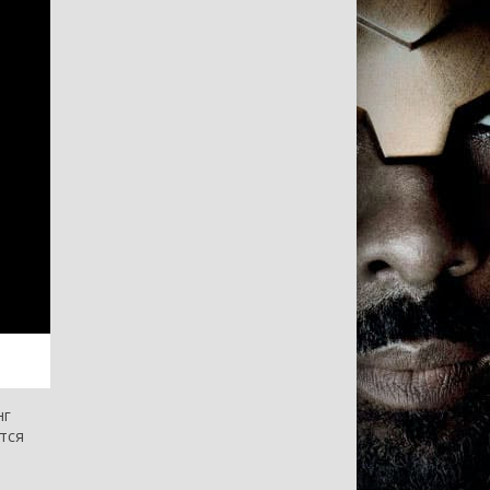
нг
ится