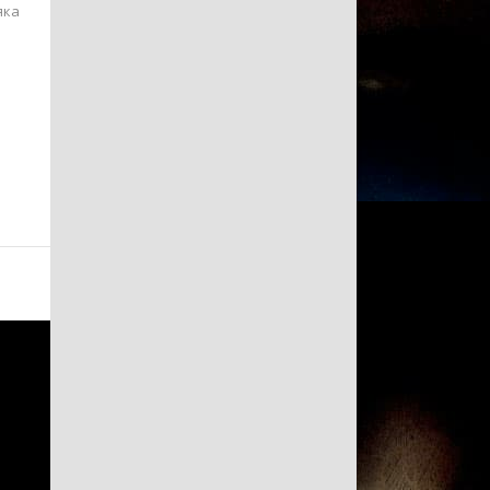
яка
.