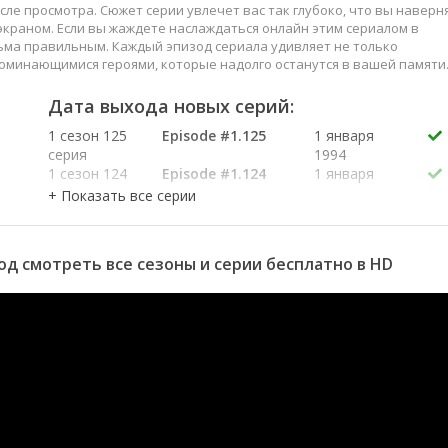
сле просмотра. Сюжет серии увлечет вас так глубоко, что вы наверн
краном. Если вы жаждете наслаждаться онлайн этим сериалом в
ьма правильным. Каждый эпизод сериала удивляет не только
оминающимися героями, которые надолго останутся в вашей памяти
слаждайтесь этим искусством, созданным великими мастерами
Дата выхода новых серий:
1 сезон 125
Episode #1.125
1 января
серия
1994
1 сезон 124
Episode #1.124
1 января
серия
1994
1 сезон 123
Episode #1.123
1 января
серия
1994
1 сезон 122
Episode #1.122
1 января
год смотреть все сезоны и серии бесплатно в HD
серия
1994
1 сезон 121
Episode #1.121
1 января
серия
1994
1 сезон 120
Episode #1.120
1 января
серия
1994
1 сезон 119
Episode #1.119
1 января
серия
1994
1 сезон 118
Episode #1.118
1 января
серия
1994
1 сезон 117
Episode #1.117
1 января