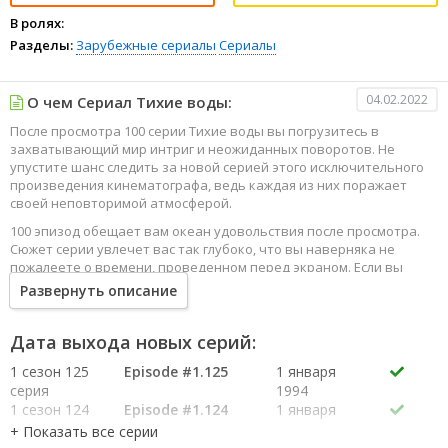
В ролях:
Разделы:
Зарубежные сериалы
Сериалы
04.02.2022
О чем Сериал Тихие воды:
После просмотра 100 серии Тихие воды вы погрузитесь в
захватывающий мир интриг и неожиданных поворотов. Не
упустите шанс следить за новой серией этого исключительного
произведения кинематографа, ведь каждая из них поражает
своей неповторимой атмосферой.
100 эпизод обещает вам океан удовольствия после просмотра.
Сюжет серии увлечет вас так глубоко, что вы наверняка не
пожалеете о времени, проведенном перед экраном. Если вы
жаждете наслаждаться онлайн этим сериалом в высоком
Развернуть описание
качестве HD, то ваш выбор будет весьма правильным. Каждый
эпизод сериала удивляет не только захватывающими
событиями, но и яркими, запоминающимися героями, которые
Дата выхода новых серий:
надолго останутся в вашей памяти.
1 сезон 125
Episode #1.125
1 января
Погрузитесь в мир эмоций и приключений, наслаждайтесь этим
серия
1994
искусством, созданным великими мастерами кинематографии
1 сезон 124
Episode #1.124
1 января
специально для вас!
серия
1994
1 сезон 123
Episode #1.123
1 января