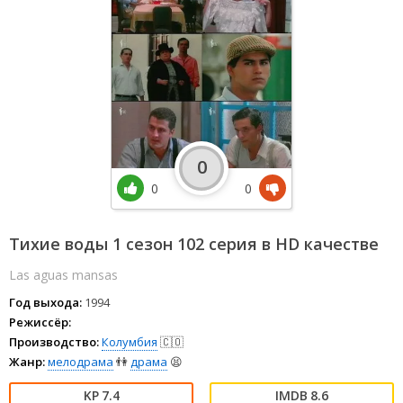
0
0
0
Тихие воды 1 сезон 102 серия в HD качестве
Las aguas mansas
Год выхода:
1994
Режиссёр:
Производство:
Колумбия
🇨🇴
Жанр:
мелодрама
👫
драма
😫
7.4
8.6