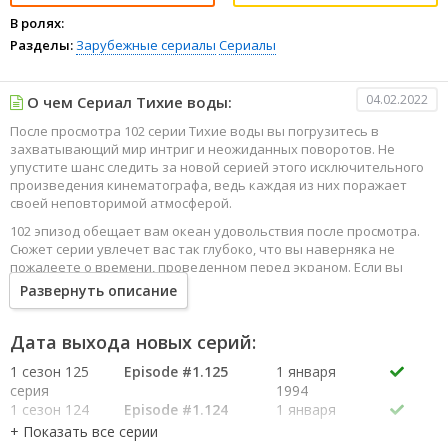
В ролях:
Разделы:
Зарубежные сериалы
Сериалы
04.02.2022
О чем Сериал Тихие воды:
После просмотра 102 серии Тихие воды вы погрузитесь в
захватывающий мир интриг и неожиданных поворотов. Не
упустите шанс следить за новой серией этого исключительного
произведения кинематографа, ведь каждая из них поражает
своей неповторимой атмосферой.
102 эпизод обещает вам океан удовольствия после просмотра.
Сюжет серии увлечет вас так глубоко, что вы наверняка не
пожалеете о времени, проведенном перед экраном. Если вы
жаждете наслаждаться онлайн этим сериалом в высоком
Развернуть описание
качестве HD, то ваш выбор будет весьма правильным. Каждый
эпизод сериала удивляет не только захватывающими
событиями, но и яркими, запоминающимися героями, которые
Дата выхода новых серий:
надолго останутся в вашей памяти.
1 сезон 125
Episode #1.125
1 января
Погрузитесь в мир эмоций и приключений, наслаждайтесь этим
серия
1994
искусством, созданным великими мастерами кинематографии
1 сезон 124
Episode #1.124
1 января
специально для вас!
серия
1994
1 сезон 123
Episode #1.123
1 января