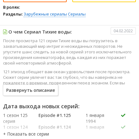
В ролях:
Разделы:
Зарубежные сериалы
Сериалы
04.02.2022
О чем Сериал Тихие воды:
После просмотра 121 серии Тихие воды вы погрузитесь в
захватывающий мир интриг и неожиданных поворотов. Не
упустите шанс следить за новой серией этого исключительного
произведения кинематографа, ведь каждая из них поражает
своей неповторимой атмосферой.
121 эпизод обещает вам океан удовольствия после просмотра.
Сюжет серии увлечет вас так глубоко, что вы наверняка не
пожалеете о времени, проведенном перед экраном. Если вы
жаждете наслаждаться онлайн этим сериалом в высоком
Развернуть описание
качестве HD, то ваш выбор будет весьма правильным. Каждый
эпизод сериала удивляет не только захватывающими
событиями, но и яркими, запоминающимися героями, которые
Дата выхода новых серий:
надолго останутся в вашей памяти.
1 сезон 125
Episode #1.125
1 января
Погрузитесь в мир эмоций и приключений, наслаждайтесь этим
серия
1994
искусством, созданным великими мастерами кинематографии
1 сезон 124
Episode #1.124
1 января
специально для вас!
серия
1994
1 сезон 123
Episode #1.123
1 января