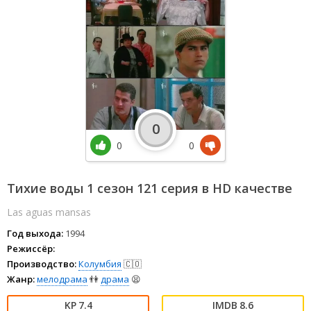
0
0
0
Тихие воды 1 сезон 121 серия в HD качестве
Las aguas mansas
Год выхода:
1994
Режиссёр:
Производство:
Колумбия
🇨🇴
Жанр:
мелодрама
👫
драма
😫
7.4
8.6