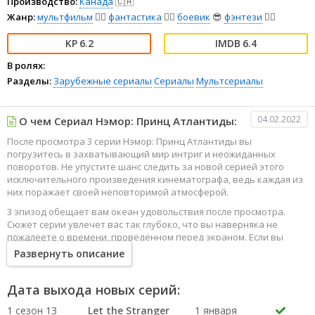
Производство:
Канада
🇨🇦
Жанр:
мультфильм
🧚‍♀️
фантастика
🧙‍♀️
боевик
😎
фэнтези
🧝‍♂️
6.2
6.4
В ролях:
Разделы:
Зарубежные сериалы
Сериалы
Мультсериалы
04.02.2022
О чем Сериал Нэмор: Принц Атлантиды:
После просмотра 3 серии Нэмор: Принц Атлантиды вы
погрузитесь в захватывающий мир интриг и неожиданных
поворотов. Не упустите шанс следить за новой серией этого
исключительного произведения кинематографа, ведь каждая из
них поражает своей неповторимой атмосферой.
3 эпизод обещает вам океан удовольствия после просмотра.
Сюжет серии увлечет вас так глубоко, что вы наверняка не
пожалеете о времени, проведенном перед экраном. Если вы
жаждете наслаждаться онлайн этим сериалом в высоком
Развернуть описание
качестве HD, то ваш выбор будет весьма правильным. Каждый
эпизод сериала удивляет не только захватывающими
событиями, но и яркими, запоминающимися героями, которые
Дата выхода новых серий:
надолго останутся в вашей памяти.
1 сезон 13
Let the Stranger
1 января