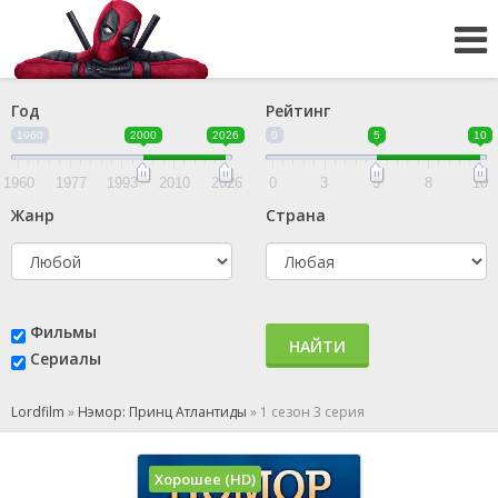
Год
Рейтинг
1960
2000
2026
0
5
10
1960
1977
1993
2010
2026
0
3
5
8
10
Жанр
Страна
Фильмы
НАЙТИ
Сериалы
Lordfilm
»
Нэмор: Принц Атлантиды
»
1 сезон 3 серия
Хорошее (HD)