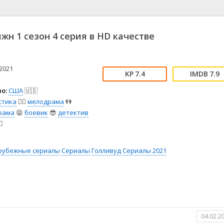
📖 История
🤪 Комедия
🎥 Короткометражка
🔪 Криминал
рама
🎼 Музыка
🧚‍♀️ Мультфильм
жн 1 сезон 4 серия в HD качестве
л
👨‍💼 Новости
🎒 Приключения
ьное тв
👨‍👩‍👧‍👦 Семейный
⚽ Спорт
у
🤯 Триллер
😱 Ужасы
2021
7.4
7.9
астика
🤠 Фильм-нуар
🧝‍♂️ Фэнтези
о:
США
🇺🇸
ония
стика
🧙‍♀️
мелодрама
👫
рама
😫
боевик
😎
детектив
♂️
рубежные сериалы
Сериалы
Голливуд
Сериалы 2021
04.02.2