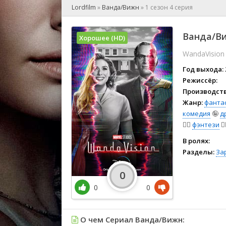
🎲 Игра
Lordfilm
»
Ванда/Вижн
»
1 сезон 4 серия
🎙 Концерт
👫 Мелод
Ванда/Ви
Хорошее (HD)
🕺 Мюзик
WandaVision
👨‍💻 Реал
🎤 Ток-шо
Год выхода:
🧙‍♀️ Фант
Режиссёр:
Производств
🏅 Церем
Жанр:
фанта
комедия
🤪
д
🕵️‍♂️
фэнтези
🧝‍
В ролях:
Разделы:
За
0
0
0
О чем Сериал Ванда/Вижн: