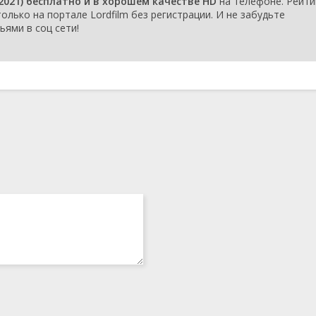
2021) бесплатно и в хорошем качестве HD
на телефоне. Рейти
олько на портале Lordfilm без регистрации. И не забудьте
ьями в соц сети!