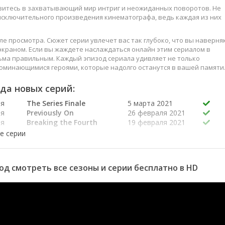
узитесь в захватывающий мир интриг и неожиданных поворотов. Не
 исключительного произведения кинематографа, ведь каждая из них
е просмотра. Сюжет серии увлечет вас так глубоко, что вы наверня
краном. Если вы жаждете наслаждаться онлайн этим сериалом в
ьма правильным. Каждый эпизод сериала удивляет не только
оминающимися героями, которые надолго останутся в вашей памяти
слаждайтесь этим искусством, созданным великими мастерами
да новых серий:
ия
The Series Finale
5 марта 2021
ия
Previously On
26 февраля 2021
ия
Breaking the Fourth
19 февраля 2021
Wall
ия
All-New Halloween
12 февраля 2021
Spooktacular!
ия
On a Very Special
5 февраля 2021
год смотреть все сезоны и серии бесплатно в HD
Episode...
ия
We Interrupt This
29 января 2021
Program
ия
Now in Color
22 января 2021
ия
Don't Touch That Dial
15 января 2021
ия
Filmed Before a Live
15 января 2021