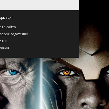
ормация
рта сайта
авообладателям
атьи
авная