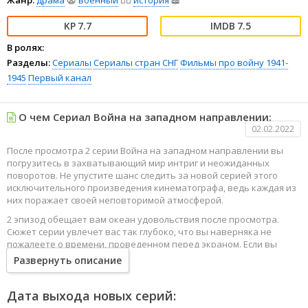
Жанр:
драма
😫
военный
👨‍✈️
история
📖
7.7
7.5
В ролях:
Разделы:
Сериалы
Сериалы стран СНГ
Фильмы про войну 1941-
1945
Первый канал
О чем Сериал Война на западном направлении:
02.02.2022
После просмотра 2 серии Война на западном направлении вы
погрузитесь в захватывающий мир интриг и неожиданных
поворотов. Не упустите шанс следить за новой серией этого
исключительного произведения кинематографа, ведь каждая из
них поражает своей неповторимой атмосферой.
2 эпизод обещает вам океан удовольствия после просмотра.
Сюжет серии увлечет вас так глубоко, что вы наверняка не
пожалеете о времени, проведенном перед экраном. Если вы
жаждете наслаждаться онлайн этим сериалом в высоком
Развернуть описание
качестве HD, то ваш выбор будет весьма правильным. Каждый
эпизод сериала удивляет не только захватывающими
событиями, но и яркими, запоминающимися героями, которые
Дата выхода новых серий:
надолго останутся в вашей памяти.