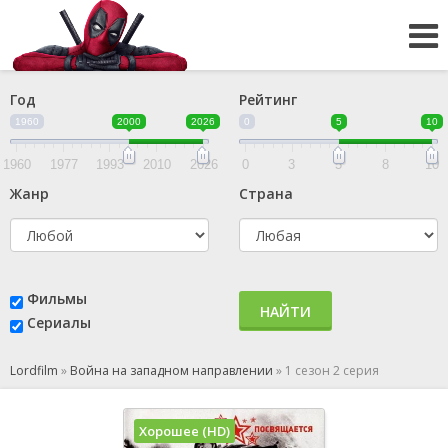
Год
Рейтинг
1960
2000
2026
0
5
10
1960
1977
1993
2010
2026
0
3
5
8
10
Жанр
Страна
Фильмы
НАЙТИ
Сериалы
Lordfilm
»
Война на западном направлении
»
1 сезон 2 серия
Хорошее (HD)