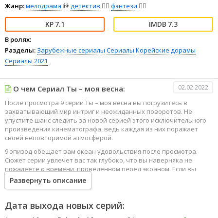
Жанр:
мелодрама
👫
детектив
🕵️‍♂️
фэнтези
🧝‍♂️
7.1
7.3
В ролях:
Разделы:
Зарубежные сериалы
Сериалы
Корейские дорамы
Сериалы 2021
02.02.2022
О чем Сериал Ты – моя весна:
После просмотра 9 серии Ты – моя весна вы погрузитесь в
захватывающий мир интриг и неожиданных поворотов. Не
упустите шанс следить за новой серией этого исключительного
произведения кинематографа, ведь каждая из них поражает
своей неповторимой атмосферой.
9 эпизод обещает вам океан удовольствия после просмотра.
Сюжет серии увлечет вас так глубоко, что вы наверняка не
пожалеете о времени, проведенном перед экраном. Если вы
жаждете наслаждаться онлайн этим сериалом в высоком
Развернуть описание
качестве HD, то ваш выбор будет весьма правильным. Каждый
эпизод сериала удивляет не только захватывающими
событиями, но и яркими, запоминающимися героями, которые
Дата выхода новых серий:
надолго останутся в вашей памяти.