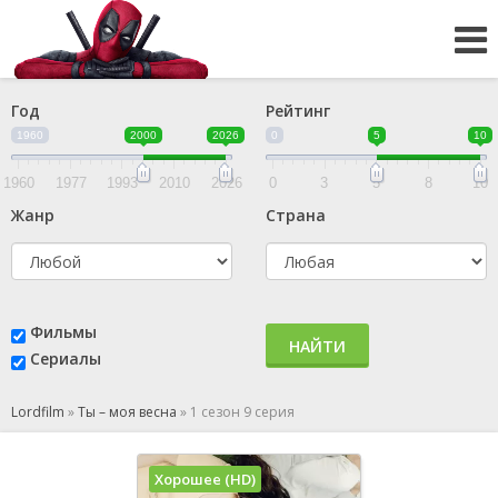
Год
Рейтинг
1960
2000
2026
0
5
10
1960
1977
1993
2010
2026
0
3
5
8
10
Жанр
Страна
Фильмы
НАЙТИ
Сериалы
Lordfilm
»
Ты – моя весна
»
1 сезон 9 серия
Хорошее (HD)