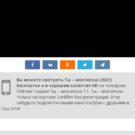
1 сезон 4
Episode 4
13 июля
серия
2021
1 сезон 3
Episode 3
12 июля
серия
2021
1 сезон 2
Episode 2
6 июля
серия
2021
1 сезон 1
Episode 1
5 июля
серия
2021
Вы можете смотреть Ты – моя весна (2021)
бесплатно и в хорошем качестве HD
на телефоне.
Рейтинг Сериал Ты – моя весна 7.1. Ты – моя весна
только на портале Lordfilm без регистрации. И не
забудьте поделится нашим кинотеатром с друзьями в
соц сети!