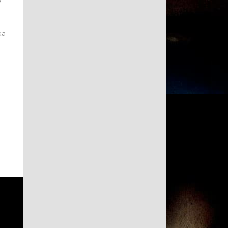
е
ка
.