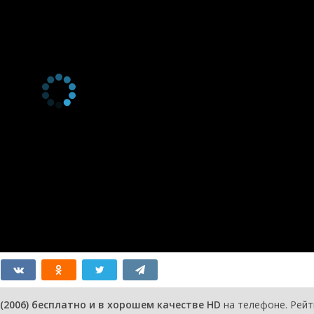
2 сезон 3
Yeah, Presents
17 июня 2007
серия
2 сезон 2
The Phantom
10 июня 2007
серия
2 сезон 1
Windows
10 июня 2007
серия
1 сезон 7
The Rusty
13 апреля
серия
Trombone
2006
1 сезон 6
Bear Drop Soup
12 апреля
серия
2006
1 сезон 5
The Year of the
6 апреля
серия
Dog
2006
1 сезон 4
Trouble in the
30 марта
серия
Saddle
2006
1 сезон 3
The Tiger Express
23 марта
серия
2006
1 сезон 2
Jack Air
16 марта
серия
2006
1 сезон 1
Pilot
15 марта
серия
2006
0 сезон 0
Deleware
серия
(2006) бесплатно и в хорошем качестве HD
на телефоне. Рейт