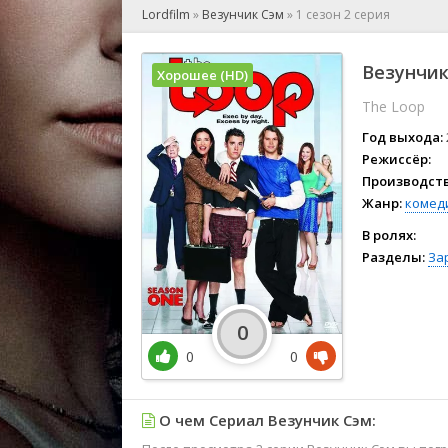
🎲 Игра
Lordfilm
»
Везунчик Сэм
»
1 сезон 2 серия
🎙 Концерт
👫 Мелод
Везунчик
Хорошее (HD)
🕺 Мюзик
The Loop
👨‍💻 Реал
🎤 Ток-шо
Год выхода:
🧙‍♀️ Фант
Режиссёр:
Производств
🏅 Церем
Жанр:
комед
В ролях:
Разделы:
За
0
0
0
О чем Сериал Везунчик Сэм: