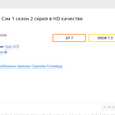
📖 История
🤪 Комедия
🎥 Короткометражка
🔪 Криминал
рама
🎼 Музыка
🧚‍♀️ Мультфильм
 Сэм 1 сезон 2 серия в HD качестве
л
👨‍💼 Новости
🎒 Приключения
ьное тв
👨‍👩‍👧‍👦 Семейный
⚽ Спорт
у
🤯 Триллер
😱 Ужасы
2006
7
7.3
астика
🤠 Фильм-нуар
🧝‍♂️ Фэнтези
о:
США
🇺🇸
ония
ия
🤪
рубежные сериалы
Сериалы
Голливуд
01.02.2