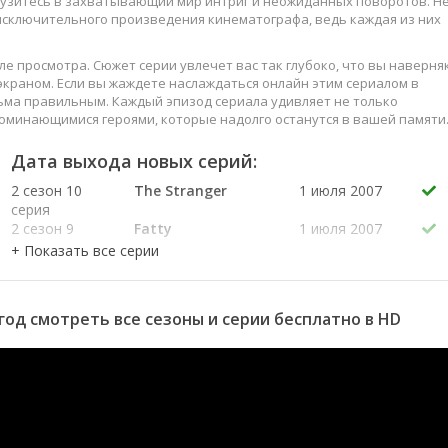
грузитесь в захватывающий мир интриг и неожиданных поворотов. Н
 исключительного произведения кинематографа, ведь каждая из них
е просмотра. Сюжет серии увлечет вас так глубоко, что вы наверня
краном. Если вы жаждете наслаждаться онлайн этим сериалом в
ьма правильным. Каждый эпизод сериала удивляет не только
оминающимися героями, которые надолго останутся в вашей памяти
слаждайтесь этим искусством, созданным великими мастерами
Дата выхода новых серий:
2 сезон 10
The Stranger
1 июля 2007
серия
2 сезон 9
Fatty
1 июля 2007
серия
2 сезон 8
Crazy Goat
1 июля 2007
серия
2 сезон 7
Stride
24 июня 2007
 год смотреть все сезоны и серии бесплатно в HD
серия
2 сезон 6
Lady Business
24 июня 2007
серия
2 сезон 5
The Dutch
24 июня 2007
серия
2 сезон 4
CSI: Donut Idol
17 июня 2007
серия
Bowl