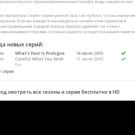
 исключительного произведения кинематографа, ведь каждая из них
е просмотра. Сюжет серии увлечет вас так глубоко, что вы наверня
краном. Если вы жаждете наслаждаться онлайн этим сериалом в
ьма правильным. Каждый эпизод сериала удивляет не только
оминающимися героями, которые надолго останутся в вашей памяти
слаждайтесь этим искусством, созданным великими мастерами
да новых серий:
ия
What's Past Is Prologue
18 июля 2005
ия
Careful What You Wish
11 июля 2005
For
ия
Safe House
27 июня 2005
ия
Space Between Us
20 июня 2005
я
Signs
13 июня 2005
я
Leaving Playa Linda
11 апреля 2005
год смотреть все сезоны и серии бесплатно в HD
я
Where There's a Will
11 апреля 2005
There's a Wave
я
The Pleiades
4 апреля 2005
я
Mr. and Mrs. Who
28 марта 2005
я
Pick Nik
21 марта 2005
я
Sledgehammer
14 марта 2005
я
I am the Walrus
7 марта 2005
я
The Wisdom to Know
28 февраля 2005