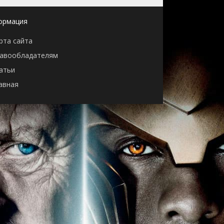
ормация
рта сайта
авообладателям
атьи
авная