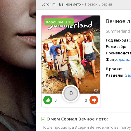
🎲 Игра
Lordfilm
»
Вечное лето
»
1 сезон 3 серия
🎙 Концерт
👫 Мелод
Вечное л
Хорошее (HD)
🕺 Мюзик
Summerland
👨‍💻 Реал
🎤 Ток-шо
Год выхода:
🧙‍♀️ Фант
Режиссёр:
Производств
🏅 Церем
Жанр:
драма
В ролях:
Разделы:
За
0
0
0
О чем Сериал Вечное лето:
После просмотра 3 серии Вечное лето вы пог