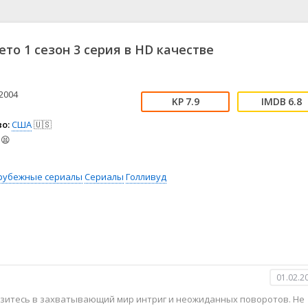
📖 История
🤪 Комедия
🎥 Короткометражка
🔪 Криминал
рама
🎼 Музыка
🧚‍♀️ Мультфильм
ето 1 сезон 3 серия в HD качестве
л
👨‍💼 Новости
🎒 Приключения
ьное тв
👨‍👩‍👧‍👦 Семейный
⚽ Спорт
у
🤯 Триллер
😱 Ужасы
2004
7.9
6.8
астика
🤠 Фильм-нуар
🧝‍♂️ Фэнтези
о:
США
🇺🇸
ония
😫
рубежные сериалы
Сериалы
Голливуд
01.02.2
рузитесь в захватывающий мир интриг и неожиданных поворотов. Не