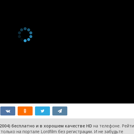
the Difference
ия
On the Last Night of
17 августа 2004
Summer
ия
Yummy Mummy
10 августа 2004
ия
Life in the Fishbowl
3 августа 2004
ия
Kicking and Screaming
27 июля 2004
я
Skipping School
20 июля 2004
я
Secrets
13 июля 2004
я
To Thine Self Be True
6 июля 2004
я
Big Waves
29 июня 2004
я
The Grass Is Greener
22 июня 2004
Than You Think
я
Into My Life
15 июня 2004
я
Fireworks
8 июня 2004
я
And So the Day Begins
1 июня 2004
я
Pilot
1 июня 2004
2004) бесплатно и в хорошем качестве HD
на телефоне. Рейти
только на портале Lordfilm без регистрации. И не забудьте