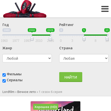
Год
Рейтинг
1960
2000
2026
0
5
10
1960
1977
1993
2010
2026
0
3
5
8
10
Жанр
Страна
Фильмы
НАЙТИ
Сериалы
Lordfilm
»
Вечное лето
»
1 сезон 6 серия
Хорошее (HD)