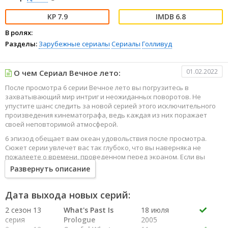
7.9
6.8
В ролях:
Разделы:
Зарубежные сериалы
Сериалы
Голливуд
01.02.2022
О чем Сериал Вечное лето:
После просмотра 6 серии Вечное лето вы погрузитесь в
захватывающий мир интриг и неожиданных поворотов. Не
упустите шанс следить за новой серией этого исключительного
произведения кинематографа, ведь каждая из них поражает
своей неповторимой атмосферой.
6 эпизод обещает вам океан удовольствия после просмотра.
Сюжет серии увлечет вас так глубоко, что вы наверняка не
пожалеете о времени, проведенном перед экраном. Если вы
жаждете наслаждаться онлайн этим сериалом в высоком
Развернуть описание
качестве HD, то ваш выбор будет весьма правильным. Каждый
эпизод сериала удивляет не только захватывающими
событиями, но и яркими, запоминающимися героями, которые
Дата выхода новых серий:
надолго останутся в вашей памяти.
2 сезон 13
What's Past Is
18 июля
Погрузитесь в мир эмоций и приключений, наслаждайтесь этим
серия
Prologue
2005
искусством, созданным великими мастерами кинематографии