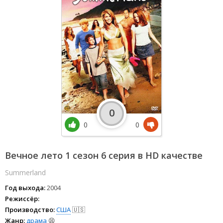
0
0
0
Вечное лето 1 сезон 6 серия в HD качестве
Summerland
Год выхода:
2004
Режиссёр:
Производство:
США
🇺🇸
Жанр:
драма
😫