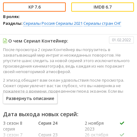
7.6
6.7
В ролях:
Разделы:
Сериалы
Россия
Сериалы 2021
Сериалы стран СНГ
01.02.2022
О чем Сериал Контейнер:
После просмотра 2 серии Контейнер вы погрузитесь в
захватывающий мир интриг и неожиданных поворотов. Не
упустите шанс следить за новой серией этого исключительного
произведения кинематографа, ведь каждая из них поражает
своей неповторимой атмосферой.
2 эпизод обещает вам океан удовольствия после просмотра.
Сюжет серии увлечет вас так глубоко, что вы наверняка не
пожалеете о времени, проведенном перед экраном. Если вы
жаждете наслаждаться онлайн этим сериалом в высоком
Развернуть описание
качестве HD, то ваш выбор будет весьма правильным. Каждый
эпизод сериала удивляет не только захватывающими
событиями, но и яркими, запоминающимися героями, которые
Дата выхода новых серий:
надолго останутся в вашей памяти.
3 сезон 8
Серия 24
2 ноября
Погрузитесь в мир эмоций и приключений, наслаждайтесь этим
серия
2023
искусством, созданным великими мастерами кинематографии
3 сезон 7
Серия 23
26 октября