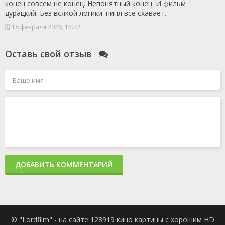
конец совсем не конец. Непонятный конец. И фильм
1 сезон 1
Серия 1
9 сентября
дурацкий. Без всякой логики. пипл всё схавает.
серия
2021
1 сезон 0
Фильм о фильме
28 октября
🗓 18 февраля 2026, 15:32
серия
2021
Оставь свой отзыв
ДОБАВИТЬ КОММЕНТАРИЙ
© "Lordfilm" - на сайте 128919 кино картины с хорошим HD