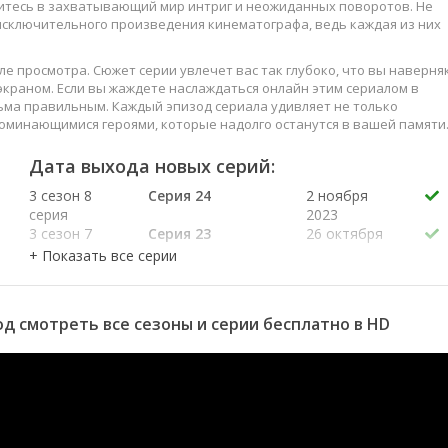
зитесь в захватывающий мир интриг и неожиданных поворотов. Не
 исключительного произведения кинематографа, ведь каждая из них
е просмотра. Сюжет серии увлечет вас так глубоко, что вы наверня
краном. Если вы жаждете наслаждаться онлайн этим сериалом в
ьма правильным. Каждый эпизод сериала удивляет не только
оминающимися героями, которые надолго останутся в вашей памяти
слаждайтесь этим искусством, созданным великими мастерами
Дата выхода новых серий:
3 сезон 8
Серия 24
2 ноября
серия
2023
3 сезон 7
Серия 23
26 октября
серия
2023
3 сезон 6
Серия 22
19 октября
серия
2023
3 сезон 5
Серия 21
12 октября
од смотреть все сезоны и серии бесплатно в HD
серия
2023
3 сезон 4
Серия 20
5 октября
серия
2023
3 сезон 3
Серия 19
28 сентября
серия
2023
3 сезон 2
Серия 18
21 сентября
серия
2023