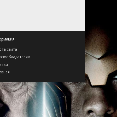
ормация
рта сайта
авообладателям
атьи
авная