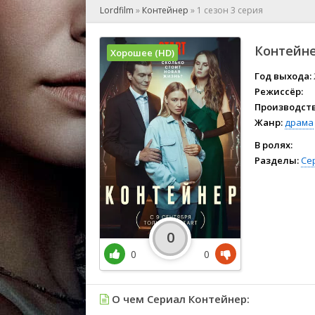
🎲 Игра
Lordfilm
»
Контейнер
»
1 сезон 3 серия
🎙 Концерт
👫 Мелод
Контейне
Хорошее (HD)
🕺 Мюзик
👨‍💻 Реал
Год выхода:
Режиссёр:
🎤 Ток-шо
Производств
🧙‍♀️ Фант
Жанр:
драма
🏅 Церем
В ролях:
Разделы:
Се
0
0
0
О чем Сериал Контейнер: