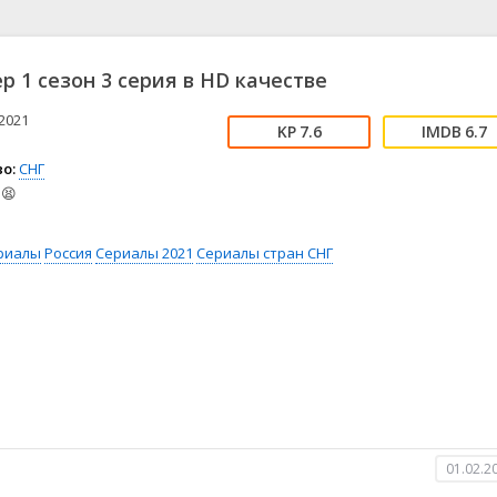
📖 История
🤪 Комедия
🎥 Короткометражка
🔪 Криминал
рама
🎼 Музыка
🧚‍♀️ Мультфильм
р 1 сезон 3 серия в HD качестве
л
👨‍💼 Новости
🎒 Приключения
ьное тв
👨‍👩‍👧‍👦 Семейный
⚽ Спорт
2021
7.6
6.7
у
🤯 Триллер
😱 Ужасы
о:
СНГ
астика
🤠 Фильм-нуар
🧝‍♂️ Фэнтези
😫
ония
риалы
Россия
Сериалы 2021
Сериалы стран СНГ
01.02.2