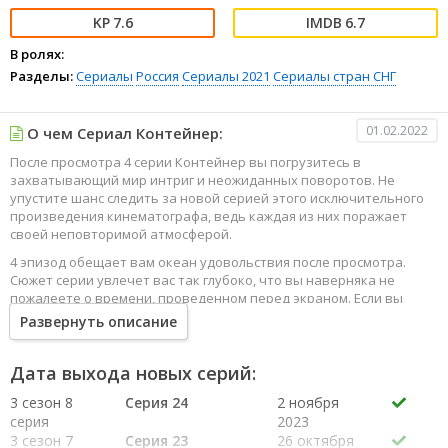
7.6
6.7
В ролях:
Разделы:
Сериалы
Россия
Сериалы 2021
Сериалы стран СНГ
01.02.2022
О чем Сериал Контейнер:
После просмотра 4 серии Контейнер вы погрузитесь в
захватывающий мир интриг и неожиданных поворотов. Не
упустите шанс следить за новой серией этого исключительного
произведения кинематографа, ведь каждая из них поражает
своей неповторимой атмосферой.
4 эпизод обещает вам океан удовольствия после просмотра.
Сюжет серии увлечет вас так глубоко, что вы наверняка не
пожалеете о времени, проведенном перед экраном. Если вы
жаждете наслаждаться онлайн этим сериалом в высоком
Развернуть описание
качестве HD, то ваш выбор будет весьма правильным. Каждый
эпизод сериала удивляет не только захватывающими
событиями, но и яркими, запоминающимися героями, которые
Дата выхода новых серий:
надолго останутся в вашей памяти.
3 сезон 8
Серия 24
2 ноября
Погрузитесь в мир эмоций и приключений, наслаждайтесь этим
серия
2023
искусством, созданным великими мастерами кинематографии
3 сезон 7
Серия 23
26 октября