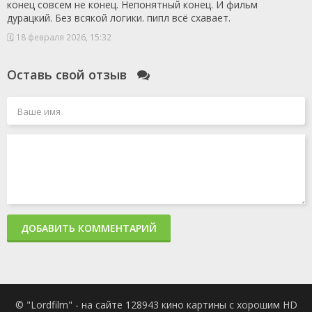
конец совсем не конец. Непонятный конец. И фильм
1 сезон 1
Серия 1
9 сентября
дурацкий. Без всякой логики. пипл всё схавает.
серия
2021
1 сезон 0
Фильм о фильме
28 октября
🗓 18 февраля 2026, 15:32
серия
2021
Оставь свой отзыв
ДОБАВИТЬ КОММЕНТАРИЙ
© "Lordfilm" - на сайте 128943 кино картины с хорошим HD