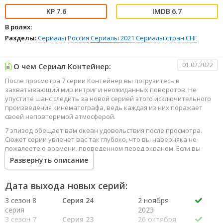
7.6
6.7
В ролях:
Разделы:
Сериалы
Россия
Сериалы 2021
Сериалы стран СНГ
01.02.2022
О чем Сериал Контейнер:
После просмотра 7 серии Контейнер вы погрузитесь в
захватывающий мир интриг и неожиданных поворотов. Не
упустите шанс следить за новой серией этого исключительного
произведения кинематографа, ведь каждая из них поражает
своей неповторимой атмосферой.
7 эпизод обещает вам океан удовольствия после просмотра.
Сюжет серии увлечет вас так глубоко, что вы наверняка не
пожалеете о времени, проведенном перед экраном. Если вы
жаждете наслаждаться онлайн этим сериалом в высоком
Развернуть описание
качестве HD, то ваш выбор будет весьма правильным. Каждый
эпизод сериала удивляет не только захватывающими
событиями, но и яркими, запоминающимися героями, которые
Дата выхода новых серий:
надолго останутся в вашей памяти.
3 сезон 8
Серия 24
2 ноября
Погрузитесь в мир эмоций и приключений, наслаждайтесь этим
серия
2023
искусством, созданным великими мастерами кинематографии
3 сезон 7
Серия 23
26 октября