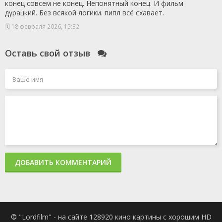
конец совсем не конец. Непонятный конец. И фильм
1 сезон 1
Серия 1
9 сентября
дурацкий. Без всякой логики. пипл всё схавает.
серия
2021
1 сезон 0
Фильм о фильме
28 октября
🗓 18 февраля 2026, 15:32
серия
2021
Оставь свой отзыв
ДОБАВИТЬ КОММЕНТАРИЙ
© "Lordfilm" - на сайте 128920 кино картины с хорошим HD