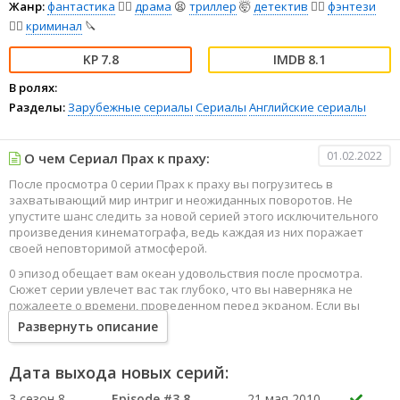
Жанр:
фантастика
🧙‍♀️
драма
😫
триллер
🤯
детектив
🕵️‍♂️
фэнтези
🧝‍♂️
криминал
🔪
7.8
8.1
В ролях:
Разделы:
Зарубежные сериалы
Сериалы
Английские сериалы
01.02.2022
О чем Сериал Прах к праху:
После просмотра 0 серии Прах к праху вы погрузитесь в
захватывающий мир интриг и неожиданных поворотов. Не
упустите шанс следить за новой серией этого исключительного
произведения кинематографа, ведь каждая из них поражает
своей неповторимой атмосферой.
0 эпизод обещает вам океан удовольствия после просмотра.
Сюжет серии увлечет вас так глубоко, что вы наверняка не
пожалеете о времени, проведенном перед экраном. Если вы
жаждете наслаждаться онлайн этим сериалом в высоком
Развернуть описание
качестве HD, то ваш выбор будет весьма правильным. Каждый
эпизод сериала удивляет не только захватывающими
событиями, но и яркими, запоминающимися героями, которые
Дата выхода новых серий:
надолго останутся в вашей памяти.
3 сезон 8
Episode #3.8
21 мая 2010