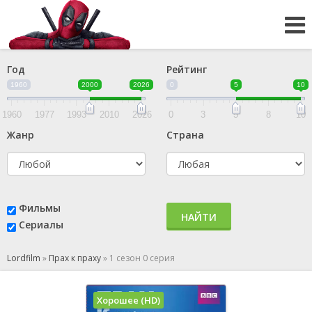
Год
Рейтинг
1960
2000
2026
0
5
10
1960
1977
1993
2010
2026
0
3
5
8
10
Жанр
Страна
Фильмы
НАЙТИ
Сериалы
Lordfilm
»
Прах к праху
»
1 сезон 0 серия
Хорошее (HD)