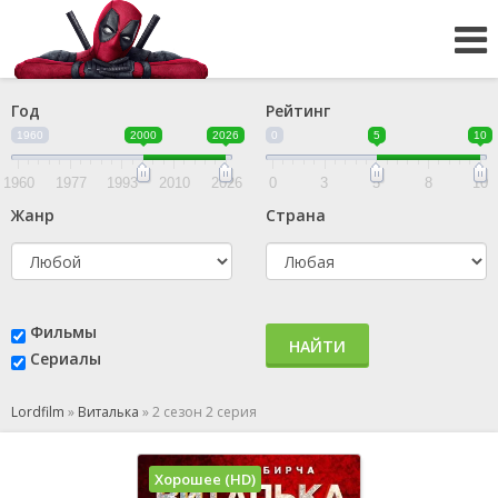
Год
Рейтинг
1960
2000
2026
0
5
10
1960
1977
1993
2010
2026
0
3
5
8
10
Жанр
Страна
Фильмы
НАЙТИ
Сериалы
Lordfilm
»
Виталька
»
2 сезон 2 серия
Хорошее (HD)