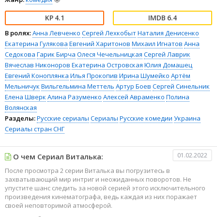
4.1
6.4
В ролях:
Анна Левченко
Сергей Лехкобыт
Наталия Денисенко
Екатерина Гулякова
Евгений Харитонов
Михаил Игнатов
Анна
Седокова
Гарик Бирча
Олеся Чечельницкая
Сергей Лаврик
Вячеслав Никоноров
Екатерина Островская
Юлия Домашец
Евгений Коноплянка
Илья Прокопив
Ирина Шумейко
Артём
Мельничук
Вильгельмина Меттель
Артур Боев
Сергей Синельник
Елена Шверк
Алина Разуменко
Алексей Авраменко
Полина
Волянская
Разделы:
Русские сериалы
Сериалы
Русские комедии
Украина
Сериалы стран СНГ
01.02.2022
О чем Сериал Виталька:
После просмотра 2 серии Виталька вы погрузитесь в
захватывающий мир интриг и неожиданных поворотов. Не
упустите шанс следить за новой серией этого исключительного
произведения кинематографа, ведь каждая из них поражает
своей неповторимой атмосферой.