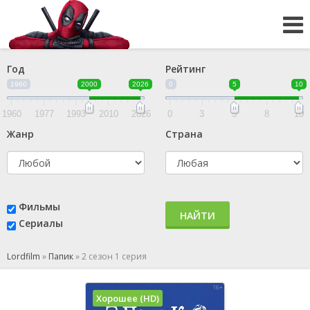
Год
Рейтинг
1960
2000
2026
0
5
10
1960
1977
1993
2010
2026
0
3
5
8
10
Жанр
Страна
Фильмы
НАЙТИ
Сериалы
Lordfilm
»
Папик
»
2 сезон 1 серия
Хорошее (HD)