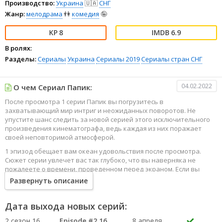
Производство:
Украина
🇺🇦
СНГ
Жанр:
мелодрама
👫
комедия
🤪
8
6.9
В ролях:
Разделы:
Сериалы
Украина
Сериалы 2019
Сериалы стран СНГ
04.02.2022
О чем Сериал Папик:
После просмотра 1 серии Папик вы погрузитесь в
захватывающий мир интриг и неожиданных поворотов. Не
упустите шанс следить за новой серией этого исключительного
произведения кинематографа, ведь каждая из них поражает
своей неповторимой атмосферой.
1 эпизод обещает вам океан удовольствия после просмотра.
Сюжет серии увлечет вас так глубоко, что вы наверняка не
пожалеете о времени, проведенном перед экраном. Если вы
жаждете наслаждаться онлайн этим сериалом в высоком
Развернуть описание
качестве HD, то ваш выбор будет весьма правильным. Каждый
эпизод сериала удивляет не только захватывающими
событиями, но и яркими, запоминающимися героями, которые
Дата выхода новых серий:
надолго останутся в вашей памяти.
2 сезон 16
Episode #2.16
8 апреля