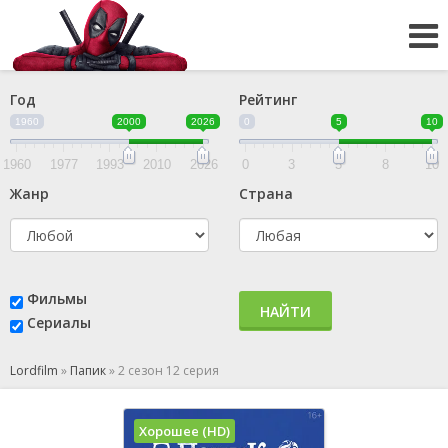
Год
Рейтинг
1960
2000
2026
0
5
10
1960
1977
1993
2010
2026
0
3
5
8
10
Жанр
Страна
Фильмы
НАЙТИ
Сериалы
Lordfilm
»
Папик
»
2 сезон 12 серия
Хорошее (HD)