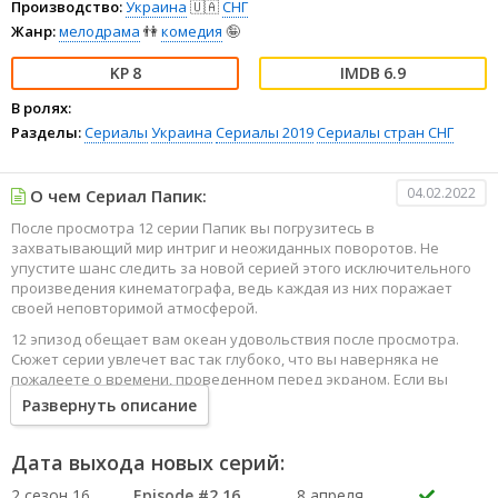
Производство:
Украина
🇺🇦
СНГ
Жанр:
мелодрама
👫
комедия
🤪
8
6.9
В ролях:
Разделы:
Сериалы
Украина
Сериалы 2019
Сериалы стран СНГ
04.02.2022
О чем Сериал Папик:
После просмотра 12 серии Папик вы погрузитесь в
захватывающий мир интриг и неожиданных поворотов. Не
упустите шанс следить за новой серией этого исключительного
произведения кинематографа, ведь каждая из них поражает
своей неповторимой атмосферой.
12 эпизод обещает вам океан удовольствия после просмотра.
Сюжет серии увлечет вас так глубоко, что вы наверняка не
пожалеете о времени, проведенном перед экраном. Если вы
жаждете наслаждаться онлайн этим сериалом в высоком
Развернуть описание
качестве HD, то ваш выбор будет весьма правильным. Каждый
эпизод сериала удивляет не только захватывающими
событиями, но и яркими, запоминающимися героями, которые
Дата выхода новых серий:
надолго останутся в вашей памяти.
2 сезон 16
Episode #2.16
8 апреля