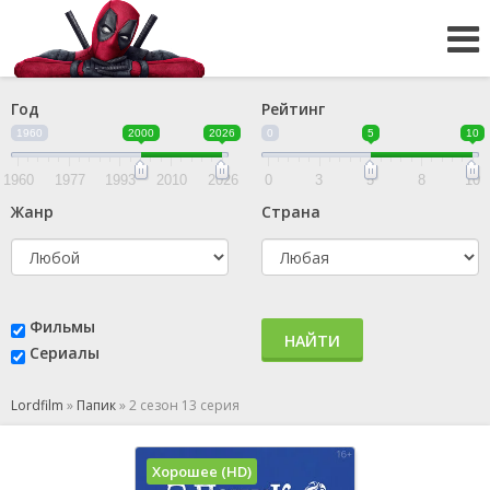
Год
Рейтинг
1960
2000
2026
0
5
10
1960
1977
1993
2010
2026
0
3
5
8
10
Жанр
Страна
Фильмы
НАЙТИ
Сериалы
Lordfilm
»
Папик
»
2 сезон 13 серия
Хорошее (HD)