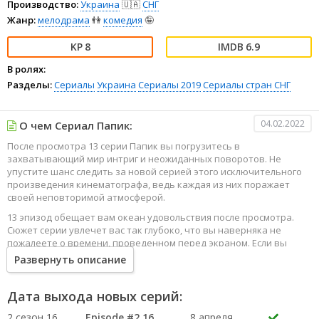
Производство:
Украина
🇺🇦
СНГ
Жанр:
мелодрама
👫
комедия
🤪
8
6.9
В ролях:
Разделы:
Сериалы
Украина
Сериалы 2019
Сериалы стран СНГ
04.02.2022
О чем Сериал Папик:
После просмотра 13 серии Папик вы погрузитесь в
захватывающий мир интриг и неожиданных поворотов. Не
упустите шанс следить за новой серией этого исключительного
произведения кинематографа, ведь каждая из них поражает
своей неповторимой атмосферой.
13 эпизод обещает вам океан удовольствия после просмотра.
Сюжет серии увлечет вас так глубоко, что вы наверняка не
пожалеете о времени, проведенном перед экраном. Если вы
жаждете наслаждаться онлайн этим сериалом в высоком
Развернуть описание
качестве HD, то ваш выбор будет весьма правильным. Каждый
эпизод сериала удивляет не только захватывающими
событиями, но и яркими, запоминающимися героями, которые
Дата выхода новых серий:
надолго останутся в вашей памяти.
2 сезон 16
Episode #2.16
8 апреля