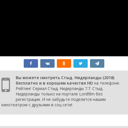
1 сезон 9
Week 9
11 ноября
серия
2018
1 сезон 8
Week 8
4 ноября
серия
2018
1 сезон 7
Week 7
28 октября
серия
2018
1 сезон 6
Week 6
21 октября
серия
2018
1 сезон 5
Week 5
14 октября
серия
2018
1 сезон 4
Week 4
7 октября
серия
2018
1 сезон 3
Week 3
30
серия
сентября
Вы можете смотреть Стыд. Нидерланды (2018)
2018
бесплатно и в хорошем качестве HD
на телефоне.
1 сезон 2
Week 2
23
Рейтинг Сериал Стыд. Нидерланды 7.7. Стыд.
серия
сентября
Нидерланды только на портале Lordfilm без
2018
регистрации. И не забудьте поделится нашим
1 сезон 1
Week 1
16
кинотеатром с друзьями в соц сети!
серия
сентября
2018