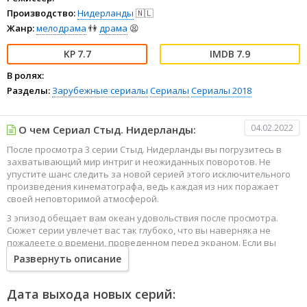
Производство:
Нидерланды
🇳🇱
Жанр:
мелодрама
👫
драма
😫
7.7
7.9
В ролях:
Разделы:
Зарубежные сериалы
Сериалы
Сериалы 2018
04.02.2022
О чем Сериал Стыд. Нидерланды:
После просмотра 3 серии Стыд. Нидерланды вы погрузитесь в
захватывающий мир интриг и неожиданных поворотов. Не
упустите шанс следить за новой серией этого исключительного
произведения кинематографа, ведь каждая из них поражает
своей неповторимой атмосферой.
3 эпизод обещает вам океан удовольствия после просмотра.
Сюжет серии увлечет вас так глубоко, что вы наверняка не
пожалеете о времени, проведенном перед экраном. Если вы
жаждете наслаждаться онлайн этим сериалом в высоком
Развернуть описание
качестве HD, то ваш выбор будет весьма правильным. Каждый
эпизод сериала удивляет не только захватывающими
событиями, но и яркими, запоминающимися героями, которые
Дата выхода новых серий:
надолго останутся в вашей памяти.