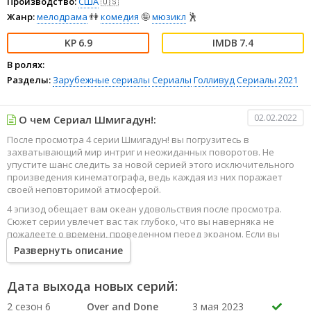
Производство:
США
🇺🇸
Жанр:
мелодрама
👫
комедия
🤪
мюзикл
🕺
6.9
7.4
В ролях:
Разделы:
Зарубежные сериалы
Сериалы
Голливуд
Сериалы 2021
02.02.2022
О чем Сериал Шмигадун!:
После просмотра 4 серии Шмигадун! вы погрузитесь в
захватывающий мир интриг и неожиданных поворотов. Не
упустите шанс следить за новой серией этого исключительного
произведения кинематографа, ведь каждая из них поражает
своей неповторимой атмосферой.
4 эпизод обещает вам океан удовольствия после просмотра.
Сюжет серии увлечет вас так глубоко, что вы наверняка не
пожалеете о времени, проведенном перед экраном. Если вы
жаждете наслаждаться онлайн этим сериалом в высоком
Развернуть описание
качестве HD, то ваш выбор будет весьма правильным. Каждый
эпизод сериала удивляет не только захватывающими
событиями, но и яркими, запоминающимися героями, которые
Дата выхода новых серий:
надолго останутся в вашей памяти.
2 сезон 6
Over and Done
3 мая 2023