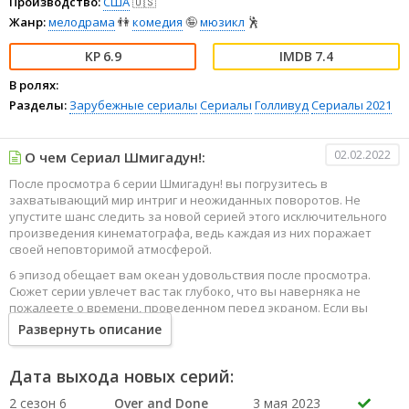
Производство:
США
🇺🇸
Жанр:
мелодрама
👫
комедия
🤪
мюзикл
🕺
6.9
7.4
В ролях:
Разделы:
Зарубежные сериалы
Сериалы
Голливуд
Сериалы 2021
02.02.2022
О чем Сериал Шмигадун!:
После просмотра 6 серии Шмигадун! вы погрузитесь в
захватывающий мир интриг и неожиданных поворотов. Не
упустите шанс следить за новой серией этого исключительного
произведения кинематографа, ведь каждая из них поражает
своей неповторимой атмосферой.
6 эпизод обещает вам океан удовольствия после просмотра.
Сюжет серии увлечет вас так глубоко, что вы наверняка не
пожалеете о времени, проведенном перед экраном. Если вы
жаждете наслаждаться онлайн этим сериалом в высоком
Развернуть описание
качестве HD, то ваш выбор будет весьма правильным. Каждый
эпизод сериала удивляет не только захватывающими
событиями, но и яркими, запоминающимися героями, которые
Дата выхода новых серий:
надолго останутся в вашей памяти.
2 сезон 6
Over and Done
3 мая 2023