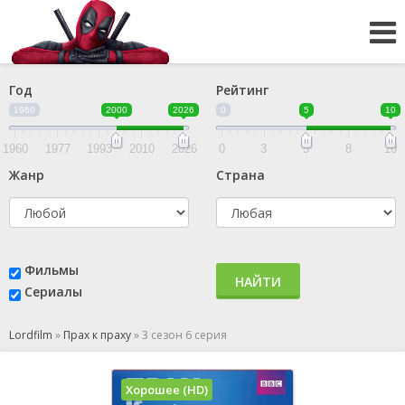
Год
Рейтинг
1960
2000
2026
0
5
10
1960
1977
1993
2010
2026
0
3
5
8
10
Жанр
Страна
Фильмы
НАЙТИ
Сериалы
Lordfilm
»
Прах к праху
»
3 сезон 6 серия
Хорошее (HD)