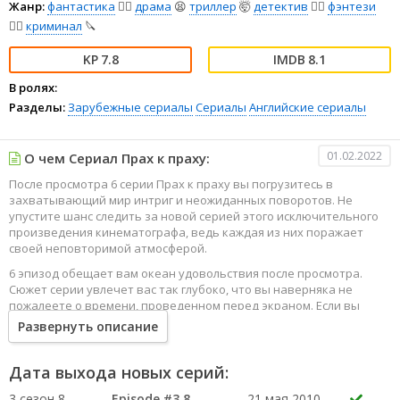
Жанр:
фантастика
🧙‍♀️
драма
😫
триллер
🤯
детектив
🕵️‍♂️
фэнтези
🧝‍♂️
криминал
🔪
7.8
8.1
В ролях:
Разделы:
Зарубежные сериалы
Сериалы
Английские сериалы
01.02.2022
О чем Сериал Прах к праху:
После просмотра 6 серии Прах к праху вы погрузитесь в
захватывающий мир интриг и неожиданных поворотов. Не
упустите шанс следить за новой серией этого исключительного
произведения кинематографа, ведь каждая из них поражает
своей неповторимой атмосферой.
6 эпизод обещает вам океан удовольствия после просмотра.
Сюжет серии увлечет вас так глубоко, что вы наверняка не
пожалеете о времени, проведенном перед экраном. Если вы
жаждете наслаждаться онлайн этим сериалом в высоком
Развернуть описание
качестве HD, то ваш выбор будет весьма правильным. Каждый
эпизод сериала удивляет не только захватывающими
событиями, но и яркими, запоминающимися героями, которые
Дата выхода новых серий:
надолго останутся в вашей памяти.
3 сезон 8
Episode #3.8
21 мая 2010