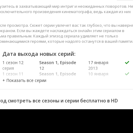
грузитесь в захватывающий мир интриг и неожиданных поворотов. Н
 исключительного произведения кинематографа, ведь каждая из них
сле просмотра. Сюжет серии увлечет вас так глубоко, что вы наверн
краном. Если вы жаждете наслаждаться онлайн этим сериалом в
ьма правильным. Каждый эпизод сериала удивляет не только
оминающимися героями, которые надолго останутся в вашей памяти
слаждайтесь этим искусством, созданным великими мастерами
Дата выхода новых серий:
1 сезон 12
Season 1, Episode
17 января
серия
12
2013
1 сезон 11
Season 1, Episode
10 января
серия
11
2013
1 сезон 10
Season 1, Episode
3 января
серия
10
2013
1 сезон 9
Season 1, Episode
27 декабря
 год смотреть все сезоны и серии бесплатно в HD
серия
9
2012
1 сезон 8
Season 1, Episode
20 декабря
серия
8
2012
1 сезон 7
Season 1, Episode
13 декабря
серия
7
2012
1 сезон 6
Season 1, Episode
6 декабря