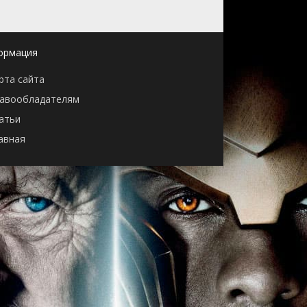
ормация
рта сайта
авообладателям
атьи
авная