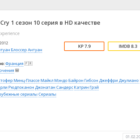
📖 История
🤪 Комедия
🎥 Короткометражка
🔪 Криминал
рама
🎼 Музыка
🧚‍♀️ Мультфильм
Cry 1 сезон 10 серия в HD качестве
л
👨‍💼 Новости
🎒 Приключения
Experience
ьное тв
👨‍👩‍👧‍👦 Семейный
⚽ Спорт
у
🤯 Триллер
😱 Ужасы
2012
7.9
8.3
астика
🤠 Фильм-нуар
🧝‍♂️ Фэнтези
нтуан Блоссер
Антуан
ония
о:
Франция
🇫🇷
ючения
🎒
стофер Минц-Плассе
Майкл Мэндо
Байрон Гибсон
Джеффри Джулиано
рли Рюдпоканон
Джонатан Сандерс
Катрин Грэй
рубежные сериалы
Сериалы
01.02.2