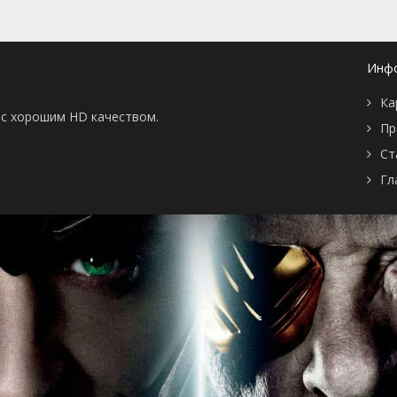
Инф
Ка
ы с хорошим HD качеством.
Пр
Ст
Гл