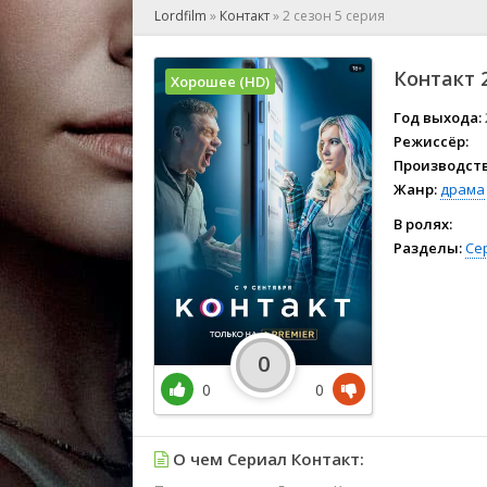
🎲 Игра
Lordfilm
»
Контакт
»
2 сезон 5 серия
🎙 Концерт
👫 Мелод
Контакт 
Хорошее (HD)
🕺 Мюзик
👨‍💻 Реал
Год выхода:
Режиссёр:
🎤 Ток-шо
Производств
🧙‍♀️ Фант
Жанр:
драма
🏅 Церем
В ролях:
Разделы:
Се
0
0
0
О чем Сериал Контакт: