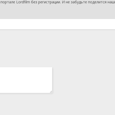
 портале Lordfilm без регистрации. И не забудьте поделится на
2021
1 сезон 3
Серия 03
14
серия
сентября
2021
1 сезон 2
Серия 02
9 сентября
серия
2021
1 сезон 1
Серия 01
9 сентября
серия
2021