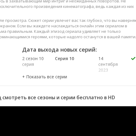
тесь в захватывающий мир интриг и неожиданных поворотов. Не
 исключительного произведения кинематографа, ведь каждая из них
е просмотра. Сюжет серии увлечет вас так глубоко, что вы наверня
краном. Если вы жаждете наслаждаться онлайн этим сериалом в
ьма правильным. Каждый эпизод сериала удивляет не только
оминающимися героями, которые надолго останутся в вашей памяти
слаждайтесь этим искусством, созданным великими мастерами
Дата выхода новых серий:
2 сезон 10
Серия 10
14
серия
сентября
2023
2 сезон 8
Серия 17
5 октября
серия
2023
2 сезон 7
Серия 16
28
серия
сентября
д смотреть все сезоны и серии бесплатно в HD
2023
2 сезон 6
Серия 15
21
серия
сентября
2023
2 сезон 5
Серия 14
14
серия
сентября
2023