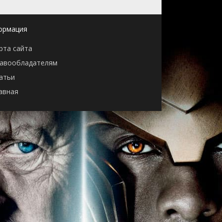
ормация
рта сайта
авообладателям
атьи
авная