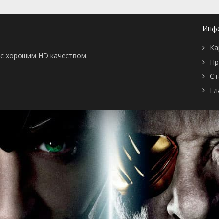
Инф
Ка
ы с хорошим HD качеством.
Пр
Ст
Гл