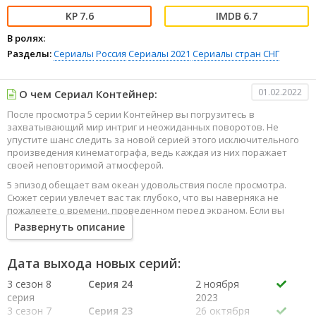
7.6
6.7
В ролях:
Разделы:
Сериалы
Россия
Сериалы 2021
Сериалы стран СНГ
01.02.2022
О чем Сериал Контейнер:
После просмотра 5 серии Контейнер вы погрузитесь в
захватывающий мир интриг и неожиданных поворотов. Не
упустите шанс следить за новой серией этого исключительного
произведения кинематографа, ведь каждая из них поражает
своей неповторимой атмосферой.
5 эпизод обещает вам океан удовольствия после просмотра.
Сюжет серии увлечет вас так глубоко, что вы наверняка не
пожалеете о времени, проведенном перед экраном. Если вы
жаждете наслаждаться онлайн этим сериалом в высоком
Развернуть описание
качестве HD, то ваш выбор будет весьма правильным. Каждый
эпизод сериала удивляет не только захватывающими
событиями, но и яркими, запоминающимися героями, которые
Дата выхода новых серий:
надолго останутся в вашей памяти.
3 сезон 8
Серия 24
2 ноября
Погрузитесь в мир эмоций и приключений, наслаждайтесь этим
серия
2023
искусством, созданным великими мастерами кинематографии
3 сезон 7
Серия 23
26 октября