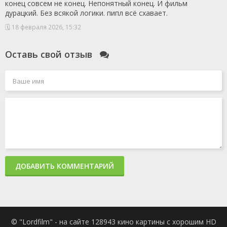
конец совсем не конец. Непонятный конец. И фильм
1 сезон 1
Серия 1
9 сентября
дурацкий. Без всякой логики. пипл всё схавает.
серия
2021
1 сезон 0
Фильм о фильме
28 октября
🗓 18 февраля 2026, 15:32
серия
2021
Оставь свой отзыв
ДОБАВИТЬ КОММЕНТАРИЙ
© "Lordfilm" - на сайте 128943 кино картины с хорошим HD