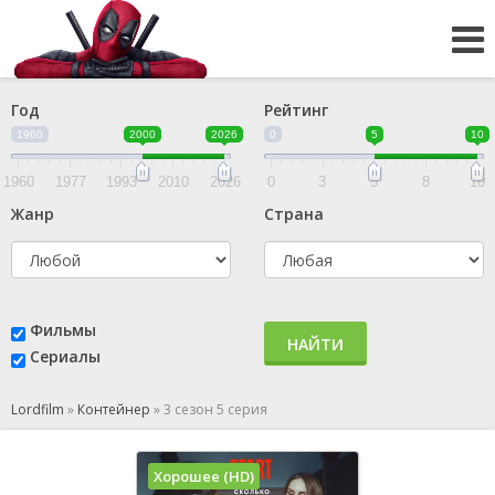
Год
Рейтинг
1960
2000
2026
0
5
10
1960
1977
1993
2010
2026
0
3
5
8
10
Жанр
Страна
Фильмы
НАЙТИ
Сериалы
Lordfilm
»
Контейнер
»
3 сезон 5 серия
Хорошее (HD)