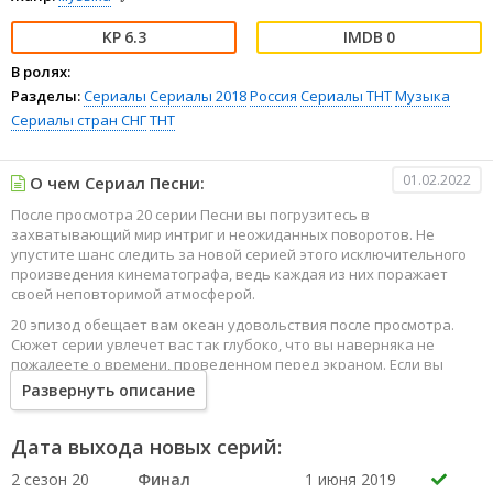
6.3
0
В ролях:
Разделы:
Сериалы
Сериалы 2018
Россия
Сериалы ТНТ
Музыка
Сериалы стран СНГ
ТНТ
01.02.2022
О чем Сериал Песни:
После просмотра 20 серии Песни вы погрузитесь в
захватывающий мир интриг и неожиданных поворотов. Не
упустите шанс следить за новой серией этого исключительного
произведения кинематографа, ведь каждая из них поражает
своей неповторимой атмосферой.
20 эпизод обещает вам океан удовольствия после просмотра.
Сюжет серии увлечет вас так глубоко, что вы наверняка не
пожалеете о времени, проведенном перед экраном. Если вы
жаждете наслаждаться онлайн этим сериалом в высоком
Развернуть описание
качестве HD, то ваш выбор будет весьма правильным. Каждый
эпизод сериала удивляет не только захватывающими
событиями, но и яркими, запоминающимися героями, которые
Дата выхода новых серий:
надолго останутся в вашей памяти.
2 сезон 20
Финал
1 июня 2019