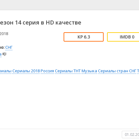
📖 История
🤪 Комедия
🎥 Короткометражка
🔪 Криминал
рама
🎼 Музыка
🧚‍♀️ Мультфильм
сезон 14 серия в HD качестве
л
👨‍💼 Новости
🎒 Приключения
ьное тв
👨‍👩‍👧‍👦 Семейный
⚽ Спорт
2018
6.3
0
у
🤯 Триллер
😱 Ужасы
о:
СНГ
астика
🤠 Фильм-нуар
🧝‍♂️ Фэнтези
а
🎼
ония
риалы
Сериалы 2018
Россия
Сериалы ТНТ
Музыка
Сериалы стран СНГ
01.02.2