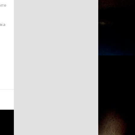
ите
яка
.