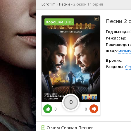
🎲 Игра
Lordfilm
»
Песни
»
2 сезон 14 серия
🎙 Концерт
👫 Мелод
Песни 2 
Хорошее (HD)
🕺 Мюзик
👨‍💻 Реал
Год выхода:
Режиссёр:
🎤 Ток-шо
Производств
🧙‍♀️ Фант
Жанр:
музык
🏅 Церем
В ролях:
Разделы:
Се
0
0
0
О чем Сериал Песни: