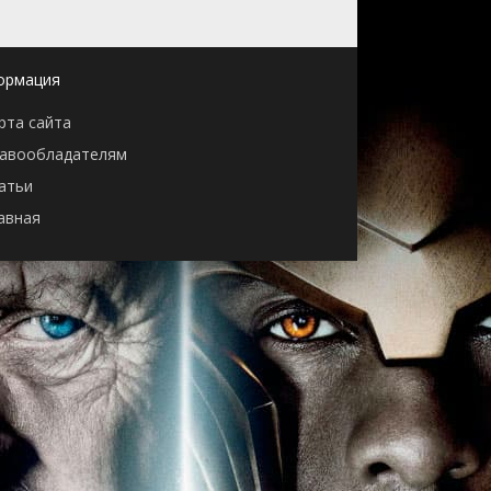
ормация
рта сайта
авообладателям
атьи
авная