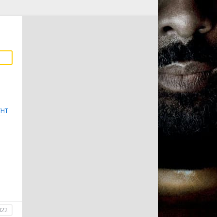
ТНТ
022