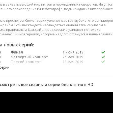
сь в захватывающий мир интриг и неожиданных поворотов. Не упуст
ельного произведения кинематографа, ведь каждая из них поражает
сле просмотра. Сюжет серии увлечет вас так глубоко, что вы наверн
краном. Если вы жаждете наслаждаться онлайн этим сериалом в
ьма правильным. Каждый эпизод сериала удивляет не только
оминающимися героями, которые надолго останутся в вашей памяти
слаждайтесь этим искусством, созданным великими мастерами
а новых серий:
я
Финал
1 июня 2019
я
Четвёртый концерт
25 мая 2019
я
Третий концерт
18 мая 2019
я
Второй концерт
11 мая 2019
я
Первый концерт
4 мая 2019
я
Отбор в команды,
28 апреля 2019
часть четвертая
 смотреть все сезоны и серии бесплатно в HD
я
Отбор в команды,
27 апреля 2019
часть третья
я
Отбор в команды,
21 апреля 2019
часть вторая
я
Отбор в команды,
20 апреля 2019
часть первая