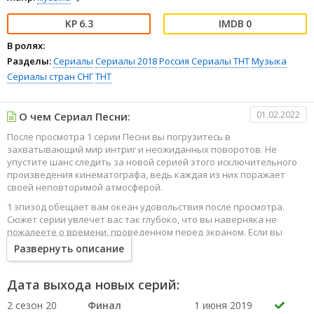
6.3
0
В ролях:
Разделы:
Сериалы
Сериалы 2018
Россия
Сериалы ТНТ
Музыка
Сериалы стран СНГ
ТНТ
01.02.2022
О чем Сериал Песни:
После просмотра 1 серии Песни вы погрузитесь в
захватывающий мир интриг и неожиданных поворотов. Не
упустите шанс следить за новой серией этого исключительного
произведения кинематографа, ведь каждая из них поражает
своей неповторимой атмосферой.
1 эпизод обещает вам океан удовольствия после просмотра.
Сюжет серии увлечет вас так глубоко, что вы наверняка не
пожалеете о времени, проведенном перед экраном. Если вы
жаждете наслаждаться онлайн этим сериалом в высоком
Развернуть описание
качестве HD, то ваш выбор будет весьма правильным. Каждый
эпизод сериала удивляет не только захватывающими
событиями, но и яркими, запоминающимися героями, которые
Дата выхода новых серий:
надолго останутся в вашей памяти.
2 сезон 20
Финал
1 июня 2019