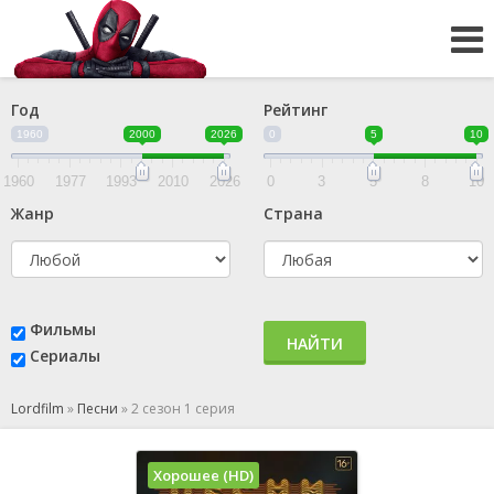
Год
Рейтинг
1960
2000
2026
0
5
10
1960
1977
1993
2010
2026
0
3
5
8
10
Жанр
Страна
Фильмы
НАЙТИ
Сериалы
Lordfilm
»
Песни
»
2 сезон 1 серия
Хорошее (HD)