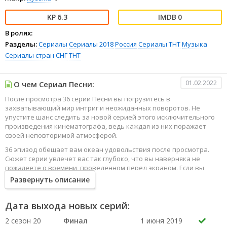
6.3
0
В ролях:
Разделы:
Сериалы
Сериалы 2018
Россия
Сериалы ТНТ
Музыка
Сериалы стран СНГ
ТНТ
01.02.2022
О чем Сериал Песни:
После просмотра 36 серии Песни вы погрузитесь в
захватывающий мир интриг и неожиданных поворотов. Не
упустите шанс следить за новой серией этого исключительного
произведения кинематографа, ведь каждая из них поражает
своей неповторимой атмосферой.
36 эпизод обещает вам океан удовольствия после просмотра.
Сюжет серии увлечет вас так глубоко, что вы наверняка не
пожалеете о времени, проведенном перед экраном. Если вы
жаждете наслаждаться онлайн этим сериалом в высоком
Развернуть описание
качестве HD, то ваш выбор будет весьма правильным. Каждый
эпизод сериала удивляет не только захватывающими
событиями, но и яркими, запоминающимися героями, которые
Дата выхода новых серий:
надолго останутся в вашей памяти.
2 сезон 20
Финал
1 июня 2019