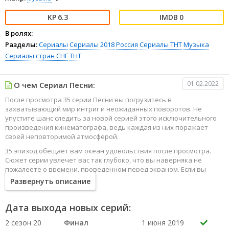
6.3
0
В ролях:
Разделы:
Сериалы
Сериалы 2018
Россия
Сериалы ТНТ
Музыка
Сериалы стран СНГ
ТНТ
01.02.2022
О чем Сериал Песни:
После просмотра 35 серии Песни вы погрузитесь в
захватывающий мир интриг и неожиданных поворотов. Не
упустите шанс следить за новой серией этого исключительного
произведения кинематографа, ведь каждая из них поражает
своей неповторимой атмосферой.
35 эпизод обещает вам океан удовольствия после просмотра.
Сюжет серии увлечет вас так глубоко, что вы наверняка не
пожалеете о времени, проведенном перед экраном. Если вы
жаждете наслаждаться онлайн этим сериалом в высоком
Развернуть описание
качестве HD, то ваш выбор будет весьма правильным. Каждый
эпизод сериала удивляет не только захватывающими
событиями, но и яркими, запоминающимися героями, которые
Дата выхода новых серий:
надолго останутся в вашей памяти.
2 сезон 20
Финал
1 июня 2019