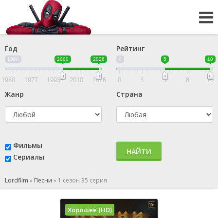
Год
Рейтинг
1960
2000
2026
0
5
10
1960
1977
1993
2010
2026
0
3
5
8
10
Жанр
Страна
Фильмы
НАЙТИ
Сериалы
Lordfilm
»
Песни
»
1 сезон 35 серия
Хорошее (HD)