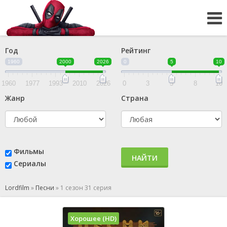
Год
Рейтинг
1960
2000
2026
0
5
10
1960
1977
1993
2010
2026
0
3
5
8
10
Жанр
Страна
Фильмы
НАЙТИ
Сериалы
Lordfilm
»
Песни
»
1 сезон 31 серия
Хорошее (HD)