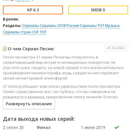
6.3
0
В ролях:
Разделы:
Сериалы
Сериалы 2018
Россия
Сериалы ТНТ
Музыка
Сериалы стран СНГ
ТНТ
01.02.2022
О чем Сериал Песни:
После просмотра 31 серии Песни вы погрузитесь в
захватывающий мир интриг и неожиданных поворотов. Не
упустите шанс следить за новой серией этого исключительного
произведения кинематографа, ведь каждая из них поражает
своей неповторимой атмосферой.
31 эпизод обещает вам океан удовольствия после просмотра.
Сюжет серии увлечет вас так глубоко, что вы наверняка не
пожалеете о времени, проведенном перед экраном. Если вы
жаждете наслаждаться онлайн этим сериалом в высоком
Развернуть описание
качестве HD, то ваш выбор будет весьма правильным. Каждый
эпизод сериала удивляет не только захватывающими
событиями, но и яркими, запоминающимися героями, которые
Дата выхода новых серий:
надолго останутся в вашей памяти.
2 сезон 20
Финал
1 июня 2019