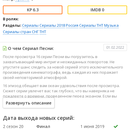
6.3
0
В ролях:
Разделы:
Сериалы
Сериалы 2018
Россия
Сериалы ТНТ
Музыка
Сериалы стран СНГ
ТНТ
01.02.2022
О чем Сериал Песни:
После просмотра 16 серии Песни вы погрузитесь в
захватывающий мир интриг и неожиданных поворотов. Не
упустите шанс следить за новой серией этого исключительного
произведения кинематографа, ведь каждая из них поражает
своей неповторимой атмосферой.
16 эпизод обещает вам океан удовольствия после просмотра.
Сюжет серии увлечет вас так глубоко, что вы наверняка не
пожалеете о времени, проведенном перед экраном. Если вы
жаждете наслаждаться онлайн этим сериалом в высоком
Развернуть описание
качестве HD, то ваш выбор будет весьма правильным. Каждый
эпизод сериала удивляет не только захватывающими
событиями, но и яркими, запоминающимися героями, которые
Дата выхода новых серий:
надолго останутся в вашей памяти.
2 сезон 20
Финал
1 июня 2019