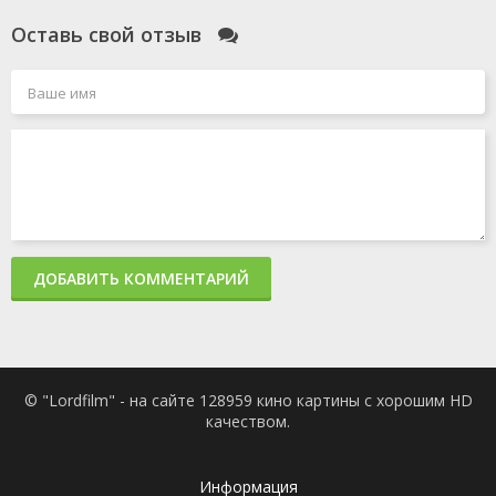
сезон
4
Оставь свой отзыв
серия
1
сезон
3
серия
1
сезон
2
серия
1
сезон
1
ДОБАВИТЬ КОММЕНТАРИЙ
серия
© "Lordfilm" - на сайте 128959 кино картины с хорошим HD
качеством.
Информация