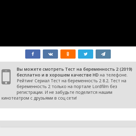
10
серия
1
сезон
9
серия
1
сезон
8
серия
1
сезон
Вы можете смотреть Тест на беременность 2 (2019)
7
бесплатно и в хорошем качестве HD
на телефоне.
серия
Рейтинг Сериал Тест на беременность 2 8.2. Тест на
1
беременность 2 только на портале Lordfilm без
сезон
регистрации. И не забудьте поделится нашим
6
кинотеатром с друзьями в соц сети!
серия
1
сезон
5
серия
1