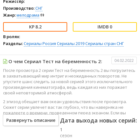
Режиссёр:
Производство:
СНГ
Жанр:
мелодрама
👫
8.2
0
В ролях:
Разделы:
Сериалы
Россия
Сериалы 2019
Сериалы стран СНГ
04.02.2022
О чем Сериал Тест на беременность 2:
После просмотра 2 серии Тест на беременность 2 вы погрузитесь
в захватывающий мир интриг и неожиданных поворотов. Не
упустите шанс следить за новой серией этого исключительного
произведения кинематографа, ведь каждая из них поражает
своей неповторимой атмосферой.
2 эпизод обещает вам океан удовольствия после просмотра.
Сюжет серии увлечет вас так глубоко, что вы наверняка не
пожалеете о времени, проведенном перед экраном. Если вы
жаждете наслаждаться онлайн этим сериалом в высоком
Дата выхода новых серий:
Развернуть описание
качестве HD, то ваш выбор будет весьма правильным. Каждый
1
эпизод сериала удивляет не только захватывающими
событиями, но и яркими, запоминающимися героями, которые
сезон