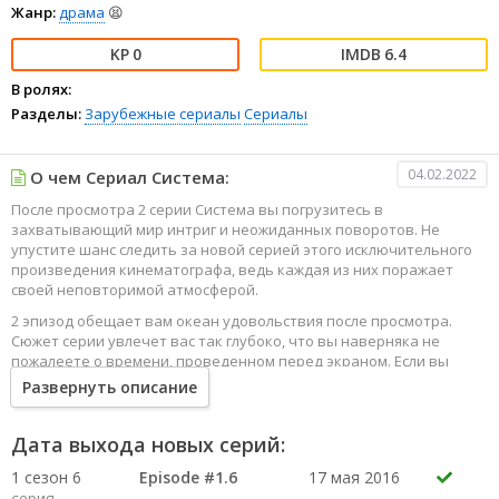
Жанр:
драма
😫
0
6.4
В ролях:
Разделы:
Зарубежные сериалы
Сериалы
04.02.2022
О чем Сериал Система:
После просмотра 2 серии Система вы погрузитесь в
захватывающий мир интриг и неожиданных поворотов. Не
упустите шанс следить за новой серией этого исключительного
произведения кинематографа, ведь каждая из них поражает
своей неповторимой атмосферой.
2 эпизод обещает вам океан удовольствия после просмотра.
Сюжет серии увлечет вас так глубоко, что вы наверняка не
пожалеете о времени, проведенном перед экраном. Если вы
жаждете наслаждаться онлайн этим сериалом в высоком
Развернуть описание
качестве HD, то ваш выбор будет весьма правильным. Каждый
эпизод сериала удивляет не только захватывающими
событиями, но и яркими, запоминающимися героями, которые
Дата выхода новых серий:
надолго останутся в вашей памяти.
1 сезон 6
Episode #1.6
17 мая 2016
Погрузитесь в мир эмоций и приключений, наслаждайтесь этим
серия