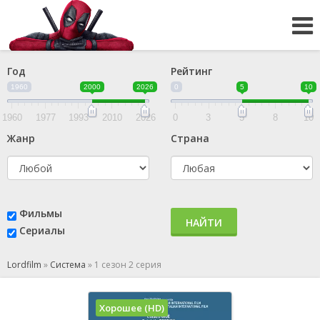
Год
Рейтинг
1960
2000
2026
0
5
10
1960
1977
1993
2010
2026
0
3
5
8
10
Жанр
Страна
Фильмы
НАЙТИ
Сериалы
Lordfilm
»
Система
»
1 сезон 2 серия
Хорошее (HD)