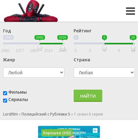
Год
Рейтинг
1960
2000
2026
0
5
10
1960
1977
1993
2010
2026
0
3
5
8
10
Жанр
Страна
Фильмы
НАЙТИ
Сериалы
Lordfilm
»
Полицейский с Рублёвки 5
»
1 сезон 6 серия
Хорошее (HD)