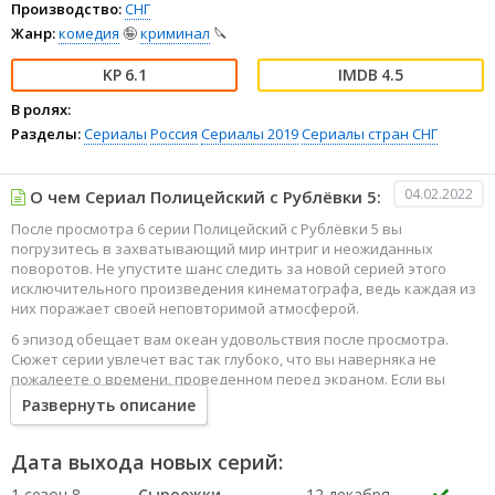
Производство:
СНГ
Жанр:
комедия
🤪
криминал
🔪
6.1
4.5
В ролях:
Разделы:
Сериалы
Россия
Сериалы 2019
Сериалы стран СНГ
04.02.2022
О чем Сериал Полицейский с Рублёвки 5:
После просмотра 6 серии Полицейский с Рублёвки 5 вы
погрузитесь в захватывающий мир интриг и неожиданных
поворотов. Не упустите шанс следить за новой серией этого
исключительного произведения кинематографа, ведь каждая из
них поражает своей неповторимой атмосферой.
6 эпизод обещает вам океан удовольствия после просмотра.
Сюжет серии увлечет вас так глубоко, что вы наверняка не
пожалеете о времени, проведенном перед экраном. Если вы
жаждете наслаждаться онлайн этим сериалом в высоком
Развернуть описание
качестве HD, то ваш выбор будет весьма правильным. Каждый
эпизод сериала удивляет не только захватывающими
событиями, но и яркими, запоминающимися героями, которые
Дата выхода новых серий:
надолго останутся в вашей памяти.
1 сезон 8
Сыроежки
12 декабря