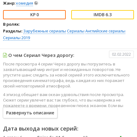
Жанр:
комедия
🤪
0
6.3
В ролях:
Разделы:
Зарубежные сериалы
Сериалы
Английские сериалы
Сериалы 2019
02.02.2022
О чем Сериал Через дорогу:
После просмотра 4 серии Через дорогу вы погрузитесь в
захватывающий мир интриг и неожиданных поворотов. Не
упустите шанс следить за новой серией этого исключительного
произведения кинематографа, ведь каждая из них поражает
своей неповторимой атмосферой.
4 эпизод обещает вам океан удовольствия после просмотра.
Сюжет серии увлечет вас так глубоко, что вы наверняка не
пожалеете о времени, проведенном перед экраном. Если вы
жаждете наслаждаться онлайн этим сериалом в высоком
Развернуть описание
качестве HD, то ваш выбор будет весьма правильным. Каждый
эпизод сериала удивляет не только захватывающими
событиями, но и яркими, запоминающимися героями, которые
Дата выхода новых серий:
надолго останутся в вашей памяти.