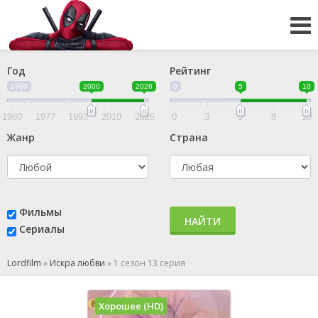
Год
Рейтинг
1960
2000
2026
0
5
10
1960
1977
1993
2010
2026
0
3
5
8
10
Жанр
Страна
Фильмы
НАЙТИ
Сериалы
Lordfilm
»
Искра любви
»
1 сезон 13 серия
Хорошее (HD)