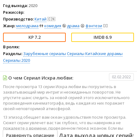
Год выхода:
2020
Режиссёр:
Производство:
Китай
🇨🇳
Жанр:
мелодрама
👫
комедия
🤪
драма
😫
фэнтези
🧝‍♂️
7.2
6.9
В ролях:
Разделы:
Зарубежные сериалы
Сериалы
Китайские дорамы
Сериалы 2020
02.02.2022
О чем Сериал Искра любви:
После просмотра 13 серии Искра любви вы погрузитесь в
захватывающий мир интриг и неожиданных поворотов. Не
упустите шанс следить за новой серией этого исключительного
произведения кинематографа, ведь каждая из них поражает
своей неповторимой атмосферой.
13 эпизод обещает вам океан удовольствия после просмотра.
Сюжет серии увлечет вас так глубоко, что вы наверняка не
пожалеете о времени, проведенном перед экраном. Если вы
жаждете наслаждаться онлайн этим сериалом в высоком
Дата выхода новых серий:
Развернуть описание