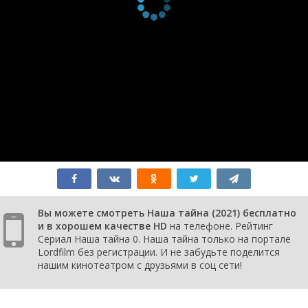
серия
2021
1 сезон 1
S01E01
8 августа
серия
2021
Вы можете смотреть Наша тайна (2021) бесплатно
и в хорошем качестве HD
на телефоне. Рейтинг
Сериал Наша тайна 0. Наша тайна только на портале
Lordfilm без регистрации. И не забудьте поделится
нашим кинотеатром с друзьями в соц сети!