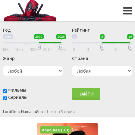
Год
Рейтинг
1960
2000
2026
0
5
10
1960
1977
1993
2010
2026
0
3
5
8
10
Жанр
Страна
Фильмы
НАЙТИ
Сериалы
Lordfilm
»
Наша тайна
»
1 сезон 5 серия
Хорошее (HD)