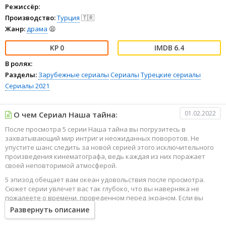
Режиссёр:
Производство:
Турция
🇹🇷
Жанр:
драма
😫
0
6.4
В ролях:
Разделы:
Зарубежные сериалы
Сериалы
Турецкие сериалы
Сериалы 2021
01.02.2022
О чем Сериал Наша тайна:
После просмотра 5 серии Наша тайна вы погрузитесь в
захватывающий мир интриг и неожиданных поворотов. Не
упустите шанс следить за новой серией этого исключительного
произведения кинематографа, ведь каждая из них поражает
своей неповторимой атмосферой.
5 эпизод обещает вам океан удовольствия после просмотра.
Сюжет серии увлечет вас так глубоко, что вы наверняка не
пожалеете о времени, проведенном перед экраном. Если вы
жаждете наслаждаться онлайн этим сериалом в высоком
Развернуть описание
качестве HD, то ваш выбор будет весьма правильным. Каждый
эпизод сериала удивляет не только захватывающими