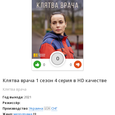
0
0
0
Клятва врача 1 сезон 4 серия в HD качестве
Клятва врача
Год выхода:
2021
Режиссёр:
Производство:
Украина
🇺🇦
СНГ
Жанр:
мелодрама
👫