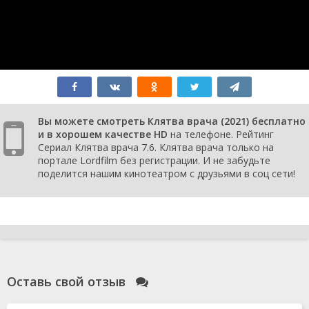
сезон
9
серия
1
сезон
8
серия
1
сезон
Вы можете смотреть Клятва врача (2021) бесплатно
7
и в хорошем качестве HD
на телефоне. Рейтинг
серия
Сериал Клятва врача 7.6. Клятва врача только на
1
портале Lordfilm без регистрации. И не забудьте
сезон
поделится нашим кинотеатром с друзьями в соц сети!
6
серия
1
сезон
5
серия
1
сезон
Оставь свой отзыв
4
серия