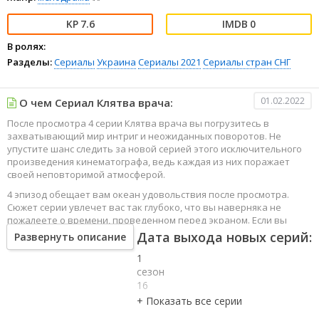
7.6
0
В ролях:
Разделы:
Сериалы
Украина
Сериалы 2021
Сериалы стран СНГ
01.02.2022
О чем Сериал Клятва врача:
После просмотра 4 серии Клятва врача вы погрузитесь в
захватывающий мир интриг и неожиданных поворотов. Не
упустите шанс следить за новой серией этого исключительного
произведения кинематографа, ведь каждая из них поражает
своей неповторимой атмосферой.
4 эпизод обещает вам океан удовольствия после просмотра.
Сюжет серии увлечет вас так глубоко, что вы наверняка не
пожалеете о времени, проведенном перед экраном. Если вы
жаждете наслаждаться онлайн этим сериалом в высоком
Дата выхода новых серий:
Развернуть описание
качестве HD, то ваш выбор будет весьма правильным. Каждый
1
эпизод сериала удивляет не только захватывающими
событиями, но и яркими, запоминающимися героями, которые
сезон
надолго останутся в вашей памяти.
16
серия
Погрузитесь в мир эмоций и приключений, наслаждайтесь этим
1
искусством, созданным великими мастерами кинематографии