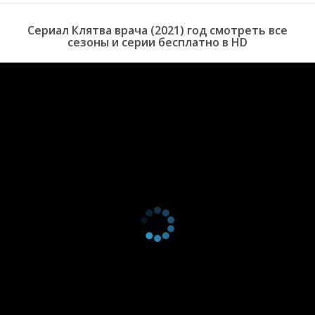
сезон
специально для вас!
15
Сериал Клятва врача (2021) год смотреть все
серия
сезоны и серии бесплатно в HD
1
сезон
14
серия
1
сезон
13
серия
1
сезон
12
серия
1
сезон
11
серия
1
сезон
10
серия
1