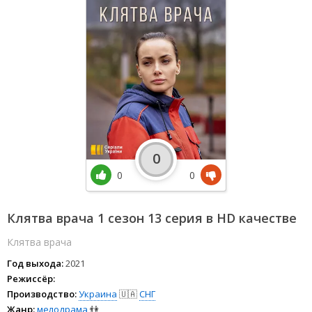
0
0
0
Клятва врача 1 сезон 13 серия в HD качестве
Клятва врача
Год выхода:
2021
Режиссёр:
Производство:
Украина
🇺🇦
СНГ
Жанр:
мелодрама
👫