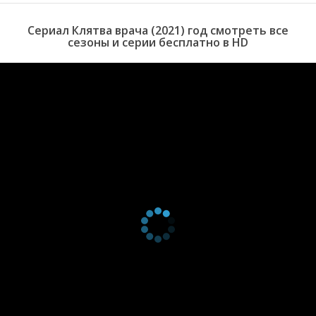
сезон
специально для вас!
15
Сериал Клятва врача (2021) год смотреть все
серия
сезоны и серии бесплатно в HD
1
сезон
14
серия
1
сезон
13
серия
1
сезон
12
серия
1
сезон
11
серия
1
сезон
10
серия
1