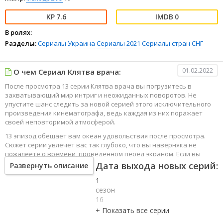
7.6
0
В ролях:
Разделы:
Сериалы
Украина
Сериалы 2021
Сериалы стран СНГ
01.02.2022
О чем Сериал Клятва врача:
После просмотра 13 серии Клятва врача вы погрузитесь в
захватывающий мир интриг и неожиданных поворотов. Не
упустите шанс следить за новой серией этого исключительного
произведения кинематографа, ведь каждая из них поражает
своей неповторимой атмосферой.
13 эпизод обещает вам океан удовольствия после просмотра.
Сюжет серии увлечет вас так глубоко, что вы наверняка не
пожалеете о времени, проведенном перед экраном. Если вы
жаждете наслаждаться онлайн этим сериалом в высоком
Дата выхода новых серий:
Развернуть описание
качестве HD, то ваш выбор будет весьма правильным. Каждый
1
эпизод сериала удивляет не только захватывающими
событиями, но и яркими, запоминающимися героями, которые
сезон
надолго останутся в вашей памяти.
16
серия
Погрузитесь в мир эмоций и приключений, наслаждайтесь этим
1
искусством, созданным великими мастерами кинематографии