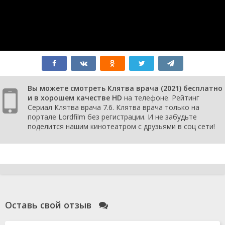
сезон
9
серия
1
сезон
8
серия
1
сезон
Вы можете смотреть Клятва врача (2021) бесплатно
7
и в хорошем качестве HD
на телефоне. Рейтинг
серия
Сериал Клятва врача 7.6. Клятва врача только на
1
портале Lordfilm без регистрации. И не забудьте
сезон
поделится нашим кинотеатром с друзьями в соц сети!
6
серия
1
сезон
5
серия
1
сезон
Оставь свой отзыв
4
серия