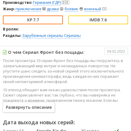
Производство:
Германия (ГДР)
🇩🇪
Жанр:
приключения
🎒
драма
😫
боевик
😎
военный
👨‍✈️
7.7
7.6
В ролях:
Разделы:
Зарубежные сериалы
Сериалы
04.02.2022
О чем Сериал Фронт без пощады:
После просмотра 10 серии Фронт без пощады вы погрузитесь в
захватывающий мир интриг и неожиданных поворотов. Не
упустите шанс следить за новой серией этого исключительного
произведения кинематографа, ведь каждая из них поражает
своей неповторимой атмосферой.
10 эпизод обещает вам океан удовольствия после просмотра.
Сюжет серии увлечет вас так глубоко, что вы наверняка не
пожалеете о времени, проведенном перед экраном. Если вы
жаждете наслаждаться онлайн этим сериалом в высоком
Развернуть описание
качестве HD, то ваш выбор будет весьма правильным. Каждый
эпизод сериала удивляет не только захватывающими
событиями, но и яркими, запоминающимися героями, которые
Дата выхода новых серий:
надолго останутся в вашей памяти.
1 сезон 13
Fesseln für die
30 марта