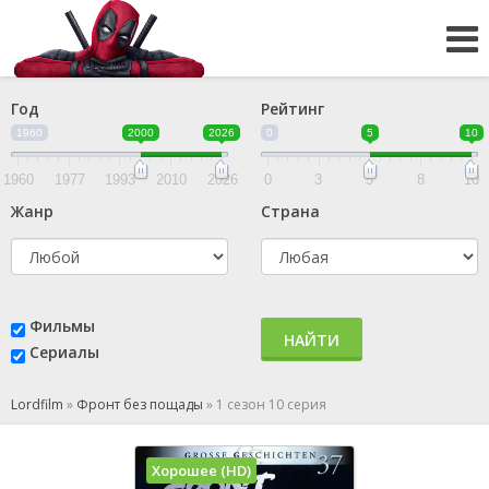
Год
Рейтинг
1960
2000
2026
0
5
10
1960
1977
1993
2010
2026
0
3
5
8
10
Жанр
Страна
Фильмы
НАЙТИ
Сериалы
Lordfilm
»
Фронт без пощады
»
1 сезон 10 серия
Хорошее (HD)